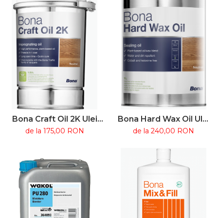
Bona Craft Oil 2K Ulei
Bona Hard Wax Oil Ulei
bicomponent pentru
ceară pentru parchet
de la 175,00 RON
de la 240,00 RON
parchet din lemn
din lemn