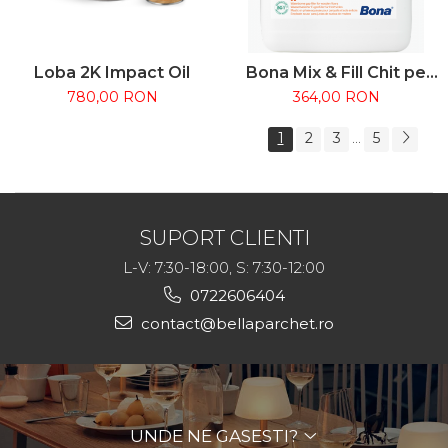
Loba 2K Impact Oil
Bona Mix & Fill Chit pe
bază de apă pentru
780,00 RON
364,00 RON
rosturi parchet 5L
1
2
3
5
...
SUPORT CLIENTI
L-V: 7:30-18:00, S: 7:30-12:00
0722606404
contact@bellaparchet.ro
UNDE NE GASESTI?