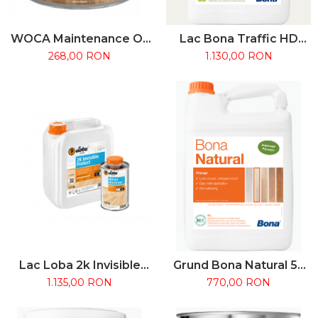
WOCA Maintenance Oil
Lac Bona Traffic HD
2.5L – Ulei întreținere
4.95L - Bicomponent
268,00 RON
1.130,00 RON
parchet uleiat
pentru trafic intens
Lac Loba 2k Invisible
Grund Bona Natural 5L
Protect A.T.
pe bază de apă pentru
1.135,00 RON
770,00 RON
aspect lemn brut