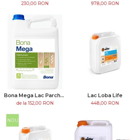
Ulei de întreținere
lac cu auto-reticulare 2K
230,00 RON
978,00 RON
pentru terase WPC și
lemn tratat cu ulei
Bona Mega Lac Parchet
Lac Loba Life
Monocomponent pe
de la 152,00 RON
448,00 RON
bază de apă, 1L / 5L
NOU