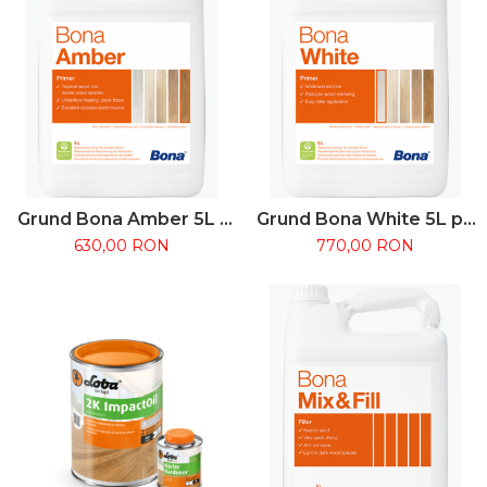
Grund Bona Amber 5L -
Grund Bona White 5L pe
pe baza de apa, nuanta
bază de apă pentru
630,00 RON
770,00 RON
chihlimbar
parchet alb/scandinav