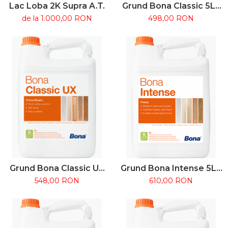
Lac Loba 2K Supra A.T.
Grund Bona Classic 5L -
colorare deschisa
de la 1.000,00 RON
498,00 RON
Grund Bona Classic UX
Grund Bona Intense 5L -
5L - colorare mediu-
colorare mediu-intensa,
548,00 RON
610,00 RON
deschisa
pe baza de apa