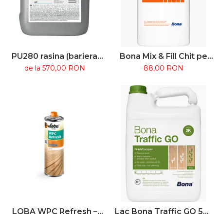
PU280 rasina (bariera
Bona Mix & Fill Chit pe
umiditate) Wakol
bază de apă pentru
de la 570,00 RON
88,00 RON
rosturi parchet 1L
LOBA WPC Refresh –
Lac Bona Traffic GO 5L -