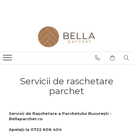
Parchet
Finisaje
Montaj Parchet
Exterior
Servicii Parchet
Masiv
Chit Parchet
Rasina
Ulei
Raschetare Parchet
Multistrat
Grund Parchet
Amorsa
Intretinere
Reconditionare Parchet
Stratificat
Lac Parchet
Adeziv
Montaj Și Finisaj Parchet
Montaj Parchet
Ulei Parchet
Șapă
SPC
Servicii de raschetare
parchet
Servicii de Rașchetare a Parchetului București -
Bellaparchet.ro
Apelați la 0722 606 404