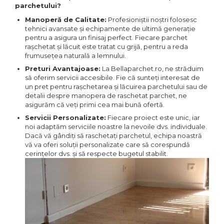
parchetului?
Manoperă de Calitate:
Profesioniștii noștri folosesc
tehnici avansate și echipamente de ultimă generație
pentru a asigura un finisaj perfect. Fiecare parchet
rașchetat și lăcuit este tratat cu grijă, pentru a reda
frumusețea naturală a lemnului.
Preturi Avantajoase:
La Bellaparchet.ro, ne străduim
să oferim servicii accesibile. Fie că sunteți interesat de
un pret pentru rașchetarea și lăcuirea parchetului sau de
detalii despre manopera de raschetat parchet, ne
asigurăm că veți primi cea mai bună ofertă.
Servicii Personalizate:
Fiecare proiect este unic, iar
noi adaptăm serviciile noastre la nevoile dvs. individuale.
Dacă vă gândiți să raschetați parchetul, echipa noastră
vă va oferi soluții personalizate care să corespundă
cerințelor dvs. și să respecte bugetul stabilit.