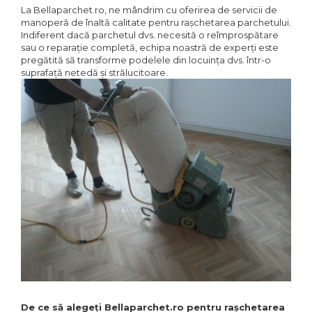
La Bellaparchet.ro, ne mândrim cu oferirea de servicii de
manoperă de înaltă calitate pentru rașchetarea parchetului.
Indiferent dacă parchetul dvs. necesită o reîmprospătare
sau o reparație completă, echipa noastră de experți este
pregătită să transforme podelele din locuința dvs. într-o
suprafață netedă și strălucitoare.
De ce să alegeți Bellaparchet.ro pentru rașchetarea