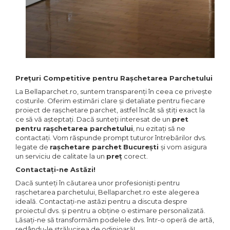
Prețuri Competitive pentru Rașchetarea Parchetului
La Bellaparchet.ro, suntem transparenți în ceea ce privește
costurile. Oferim estimări clare și detaliate pentru fiecare
proiect de rașchetare parchet, astfel încât să știți exact la
ce să vă așteptați. Dacă sunteți interesat de un
pret
pentru rașchetarea parchetului
, nu ezitați să ne
contactați. Vom răspunde prompt tuturor întrebărilor dvs.
legate de
rașchetare parchet
București
și vom asigura
un serviciu de calitate la un
preț
corect.
Contactați-ne Astăzi!
Dacă sunteți în căutarea unor profesioniști pentru
rașchetarea parchetului, Bellaparchet.ro este alegerea
ideală. Contactați-ne astăzi pentru a discuta despre
proiectul dvs. și pentru a obține o estimare personalizată.
Lăsați-ne să transformăm podelele dvs. într-o operă de artă,
redându-le strălucirea de odinioară!