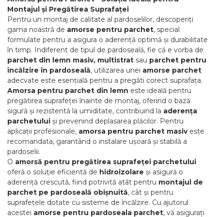
Montajul și Pregătirea Suprafaței
Pentru un montaj de calitate al pardoselilor, descoperiți
gama noastră de
amorse pentru parchet
, special
formulate pentru a asigura o aderență optimă și durabilitate
în timp. Indiferent de tipul de pardoseală, fie că e vorba de
parchet din lemn masiv, multistrat
sau
parchet pentru
încălzire în pardoseală
, utilizarea unei
amorse parchet
adecvate este esențială pentru a pregăti corect suprafața.
Amorsa pentru parchet din lemn
este ideală pentru
pregătirea suprafeței înainte de montaj, oferind o bază
sigură și rezistentă la umiditate, contribuind la
aderența
parchetului
și prevenind deplasarea plăcilor. Pentru
aplicații profesionale,
amorsa pentru parchet masiv
este
recomandata, garantând o instalare ușoară și stabilă a
pardoselii.
O
amorsă pentru pregătirea suprafeței parchetului
oferă o soluție eficientă de
hidroizolare
și asigură o
aderență crescută, fiind potrivită atât pentru
montajul de
parchet pe pardoseală obișnuită
, cât și pentru
suprafețele dotate cu sisteme de încălzire. Cu ajutorul
acestei
amorse pentru pardoseala parchet
, vă asigurați