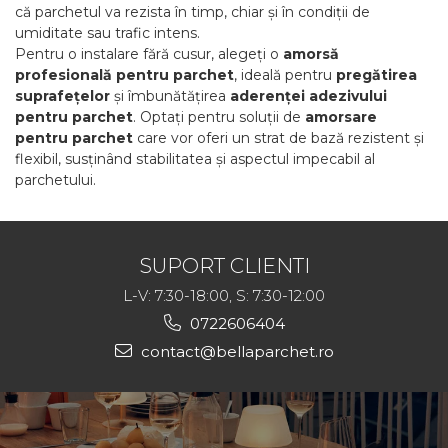
că parchetul va rezista în timp, chiar și în condiții de
umiditate sau trafic intens.
Pentru o instalare fără cusur, alegeți o
amorsă
profesională pentru parchet
, ideală pentru
pregătirea
suprafețelor
și îmbunătățirea
aderenței adezivului
pentru parchet
. Optați pentru soluții de
amorsare
pentru parchet
care vor oferi un strat de bază rezistent și
flexibil, susținând stabilitatea și aspectul impecabil al
parchetului.
SUPORT CLIENTI
L-V: 7:30-18:00, S: 7:30-12:00
0722606404
contact@bellaparchet.ro