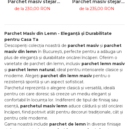
Parchet masiv stejar
Parchet masiv stejar
premium grosime 22
premium grosime 20
de la 230,00 RON
de la 235,00 RON
Parchet Masiv din Lemn - Eleganță și Durabilitate
pentru Casa Ta
Descoperiți colecția noastră de
parchet masiv
și
parchet
masiv din lemn
în București, perfecte pentru a adăuga un
plus de eleganță și durabilitate oricărei încăperi. Oferim o
varietate de parchet din lemn, inclusiv
parchet lemn masiv
și
parchet lemn natural
, ideal pentru interioarele clasice și
moderne. Alegeți
parchet din lemn masiv
pentru o
rezistență sporită și un aspect sofisticat.
Parchetul reprezintă o alegere clasică și versatilă, ideală
pentru cei care doresc să creeze un mediu elegant și
confortabil în locuința lor. Indiferent de tipul de finisaj sau
esență,
parchetul masiv lemn
aduce căldură și stil oricărei
încăperi, fiind potrivit atât pentru decoruri tradiționale, cât și
pentru cele moderne.
Gama noastră include
parchet de lemn
în diverse finisaje