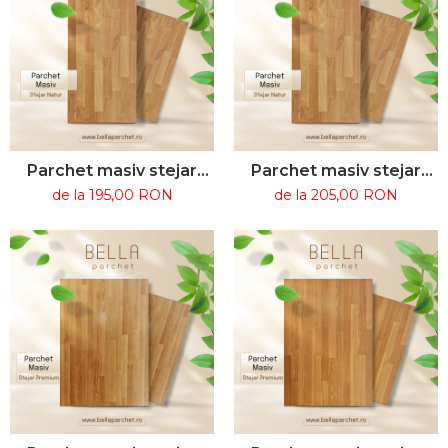
Parchet masiv stejar
Parchet masiv stejar
natur grosime 20
natur grosime 22
de la 195,00 RON
de la 205,00 RON