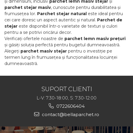
și dimensiuni, inclusiv
parchet lemn masiv stejar
și
parchet stejar masiv
, cunoscute pentru durabilitatea și
frumusețea lor.
Parchet stejar natural
este ideal pentru
cei care doresc un aspect autentic și natural.
Parchet de
stejar
este disponibil într-o varietate de texturi și culori
pentru a se potrivi oricărui decor.
Verificați ofertele noastre de
parchet lemn masiv prețuri
și găsiți soluția perfectă pentru bugetul dumneavoastră.
Alegeți
parchet masiv stejar
pentru o investiție pe
termen lung în frumusețea și funcționalitatea locuinței
dumneavoastră.
SUPORT CLIENTI
L-V: 7:30-18:00, S: 7:30-12:00
0722606404
contact@bellaparchet.ro