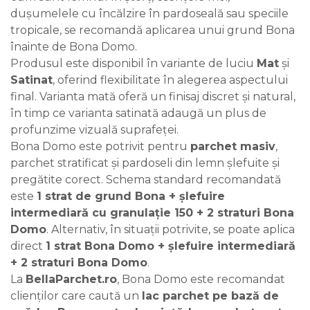
dușumelele cu încălzire în pardoseală sau speciile
tropicale, se recomandă aplicarea unui grund Bona
înainte de Bona Domo.
Produsul este disponibil în variante de luciu
Mat
și
Satinat
, oferind flexibilitate în alegerea aspectului
final. Varianta mată oferă un finisaj discret și natural,
în timp ce varianta satinată adaugă un plus de
profunzime vizuală suprafeței.
Bona Domo este potrivit pentru
parchet masiv
,
parchet stratificat și pardoseli din lemn șlefuite și
pregătite corect. Schema standard recomandată
este
1 strat de grund Bona + șlefuire
intermediară cu granulație 150 + 2 straturi Bona
Domo
. Alternativ, în situații potrivite, se poate aplica
direct
1 strat Bona Domo + șlefuire intermediară
+ 2 straturi Bona Domo
.
La
BellaParchet.ro
, Bona Domo este recomandat
clienților care caută un
lac parchet pe bază de