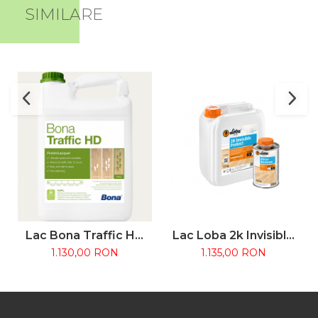
SIMILARE
Lac Bona Traffic HD
Lac Loba 2k Invisible
4.95L - Bicomponent
Protect A.T.
1.130,00 RON
1.135,00 RON
pentru trafic intens