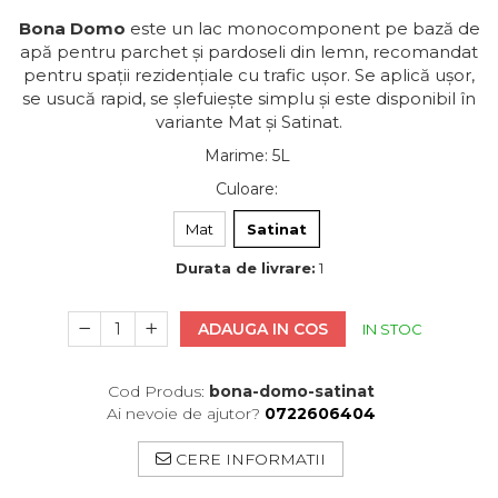
Bona Domo
este un lac monocomponent pe bază de
apă pentru parchet și pardoseli din lemn, recomandat
pentru spații rezidențiale cu trafic ușor. Se aplică ușor,
se usucă rapid, se șlefuiește simplu și este disponibil în
variante Mat și Satinat.
Marime
:
5L
Culoare
:
Mat
Satinat
Durata de livrare:
1
ADAUGA IN COS
IN STOC
Cod Produs:
bona-domo-satinat
Ai nevoie de ajutor?
0722606404
CERE INFORMATII