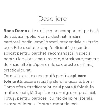
Descriere
Bona Domo
este un lac monocomponent pe bază
de apă, acril-poliuretanic, destinat finisării
pardoselilor din lemn în spații rezidențiale cu trafic
ușor. Este o soluție simplă, eficientă și ușor de
aplicat pentru parchet, recomandată în special
pentru locuințe, apartamente, dormitoare, camere
de zi sau alte încăperi unde se dorește un finisaj
practic și curat.
Formula sa este concepută pentru
aplicare
tolerantă
, uscare rapidă și șlefuire ușoară. Bona
Domo oferă stratificare bună și poate fi folosit, în
multe situații, fără aplicarea unui grund prealabil.
Totuși, pentru pardoseli cu risc de lipire laterală,
cum sunt lemnul în ștorț, esențele moi,