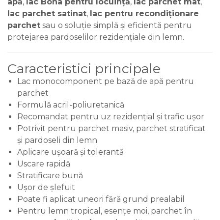
apă
,
lac Bona pentru locuință
,
lac parchet mat
,
lac parchet satinat
,
lac pentru recondiționare
parchet
sau o soluție simplă și eficientă pentru
protejarea pardoselilor rezidențiale din lemn.
Caracteristici principale
Lac monocomponent pe bază de apă pentru
parchet
Formulă acril-poliuretanică
Recomandat pentru uz rezidențial și trafic ușor
Potrivit pentru parchet masiv, parchet stratificat
și pardoseli din lemn
Aplicare ușoară și tolerantă
Uscare rapidă
Stratificare bună
Ușor de șlefuit
Poate fi aplicat uneori fără grund prealabil
Pentru lemn tropical, esențe moi, parchet în