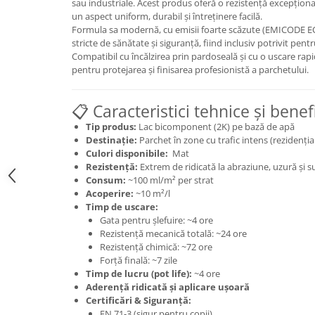
sau industriale. Acest produs oferă o rezistență excepționa
un aspect uniform, durabil și întreținere facilă.
Formula sa modernă, cu emisii foarte scăzute (EMICODE E
stricte de sănătate și siguranță, fiind inclusiv potrivit pent
Compatibil cu încălzirea prin pardoseală și cu o uscare rap
pentru protejarea și finisarea profesionistă a parchetului.
📋 Caracteristici tehnice și benefi
Tip produs:
Lac bicomponent (2K) pe bază de apă
Destinație:
Parchet în zone cu trafic intens (rezidențial
Culori disponibile:
Mat
Rezistență:
Extrem de ridicată la abraziune, uzură și 
Consum:
~100 ml/m² per strat
Acoperire:
~10 m²/l
Timp de uscare:
Gata pentru șlefuire: ~4 ore
Rezistență mecanică totală: ~24 ore
Rezistență chimică: ~72 ore
Forță finală: ~7 zile
Timp de lucru (pot life):
~4 ore
Aderență ridicată și aplicare ușoară
Certificări & Siguranță:
EN 71-3 (sigur pentru copii)