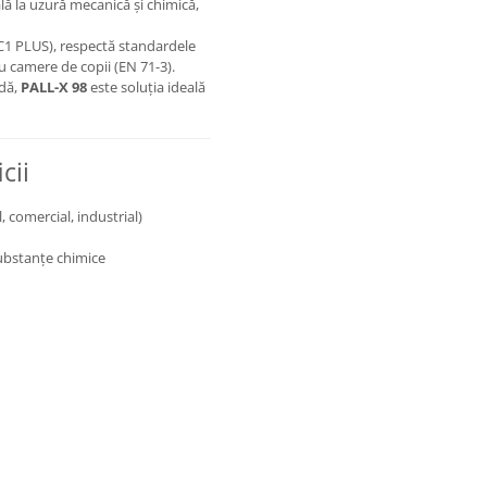
lă la uzură mecanică și chimică,
C1 PLUS), respectă standardele
ru camere de copii (EN 71-3).
idă,
PALL-X 98
este soluția ideală
cii
, comercial, industrial)
substanțe chimice