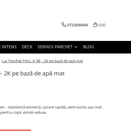
0722606404
0,00
C INTENS
DECK
SERVICII PARCHET
BLOG
/
Lac Parchet PALL-X 98 – 2K pe bază de apă mat
 – 2K pe bază de apă mat
t – rezistență extremă, uscare rapidă, semi-lucios sau mat.
t pentru copii, emisii reduse.