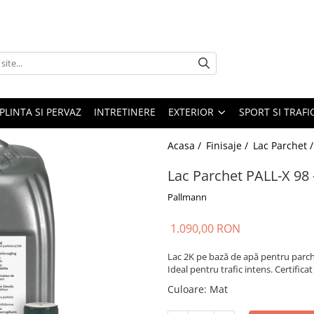
PLINTA SI PERVAZ
INTRETINERE
EXTERIOR
SPORT SI TRAFI
Acasa /
Finisaje /
Lac Parchet 
Lac Parchet PALL-X 98
Pallmann
1.090,00 RON
Lac 2K pe bază de apă pentru parche
Ideal pentru trafic intens. Certifica
Culoare
:
Mat