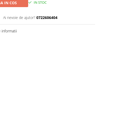
IN STOC
A IN COS
Ai nevoie de ajutor?
0722606404
informatii