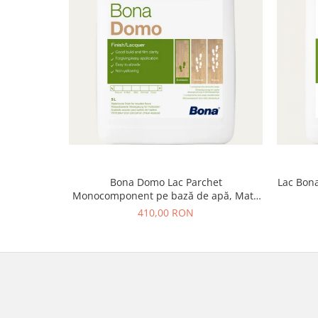
Bona Domo Lac Parchet
Lac Bona
Monocomponent pe bază de apă, Mat /
Satinat, 5L
410,00 RON