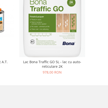
t A.T.
Bo
Lac Bona Traffic GO 5L - lac cu auto-
Monocompon
reticulare 2K
978,00 RON