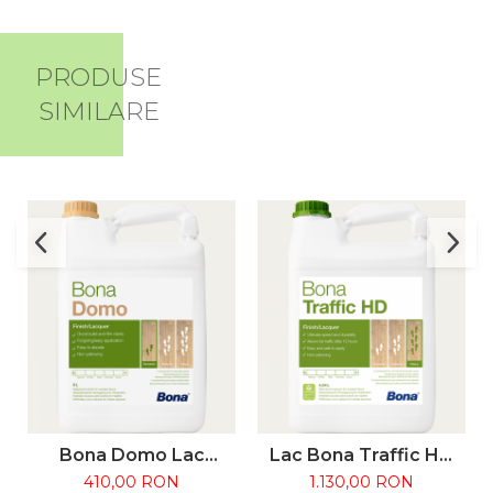
PRODUSE
SIMILARE
Bona Domo Lac
Lac Bona Traffic HD
Parchet
4.95L - Bicomponent
410,00 RON
1.130,00 RON