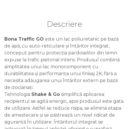
Descriere
Bona Traffic GO
este un lac poliuretanic pe bază
de apă, cu auto-reticulare și întăritor integrat,
conceput pentru protecția pardoselilor din lemn
expuse la trafic pietonal intens. Produsul combină
simplitatea unui lac monocomponent cu
durabilitatea și performanța unui finisaj 2K, fără a
necesita adăugarea unui întăritor extern pe bază
de izocianați.
Tehnologia
Shake & Go
simplifică aplicarea:
recipientul se agită energic, apoi produsul este gata
de utilizare. Astfel se reduce risipa, se elimină etapa
de amestecare și se păstrează un nivel ridicat de
siguranță în utilizare. Întăritorul integrat se
activează în timpul aplicării, oferind o suprafață