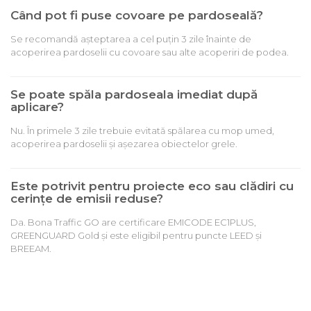
Când pot fi puse covoare pe pardoseală?
Se recomandă așteptarea a cel puțin 3 zile înainte de
acoperirea pardoselii cu covoare sau alte acoperiri de podea.
Se poate spăla pardoseala imediat după
aplicare?
Nu. În primele 3 zile trebuie evitată spălarea cu mop umed,
acoperirea pardoselii și așezarea obiectelor grele.
Este potrivit pentru proiecte eco sau clădiri cu
cerințe de emisii reduse?
Da. Bona Traffic GO are certificare EMICODE EC1PLUS,
GREENGUARD Gold și este eligibil pentru puncte LEED și
BREEAM.