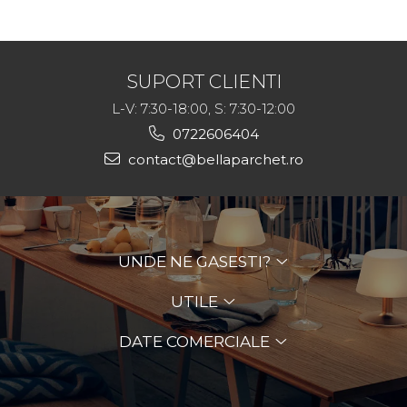
Monocomponent pe
pentru trafic intens
bază de apă, Mat /
Satinat, 5L
SUPORT CLIENTI
L-V: 7:30-18:00, S: 7:30-12:00
0722606404
contact@bellaparchet.ro
UNDE NE GASESTI?
UTILE
DATE COMERCIALE