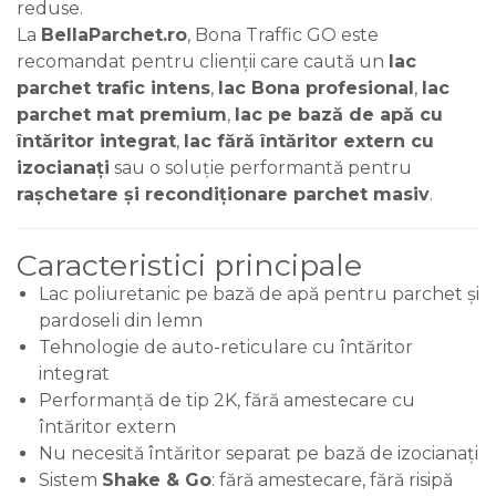
reduse.
La
BellaParchet.ro
, Bona Traffic GO este
recomandat pentru clienții care caută un
lac
parchet trafic intens
,
lac Bona profesional
,
lac
parchet mat premium
,
lac pe bază de apă cu
întăritor integrat
,
lac fără întăritor extern cu
izocianați
sau o soluție performantă pentru
rașchetare și recondiționare parchet masiv
.
Caracteristici principale
Lac poliuretanic pe bază de apă pentru parchet și
pardoseli din lemn
Tehnologie de auto-reticulare cu întăritor
integrat
Performanță de tip 2K, fără amestecare cu
întăritor extern
Nu necesită întăritor separat pe bază de izocianați
Sistem
Shake & Go
: fără amestecare, fără risipă