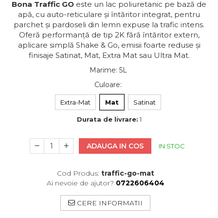
Bona Traffic GO
este un lac poliuretanic pe bază de
apă, cu auto-reticulare și întăritor integrat, pentru
parchet și pardoseli din lemn expuse la trafic intens.
Oferă performanță de tip 2K fără întăritor extern,
aplicare simplă Shake & Go, emisii foarte reduse și
finisaje Satinat, Mat, Extra Mat sau Ultra Mat.
Marime
:
5L
Culoare
:
Extra-Mat
Mat
Satinat
Durata de livrare:
1
ADAUGA IN COS
IN STOC
Cod Produs:
traffic-go-mat
Ai nevoie de ajutor?
0722606404
CERE INFORMATII