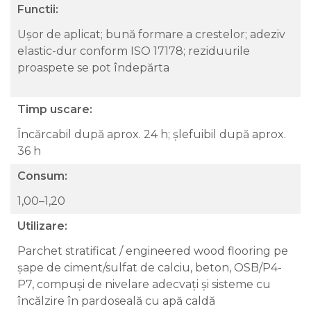
Functii:
Ușor de aplicat; bună formare a crestelor; adeziv
elastic-dur conform ISO 17178; reziduurile
proaspete se pot îndepărta
Timp uscare:
Încărcabil după aprox. 24 h; șlefuibil după aprox.
36 h
Consum:
1,00–1,20
Utilizare:
Parchet stratificat / engineered wood flooring pe
șape de ciment/sulfat de calciu, beton, OSB/P4-
P7, compuși de nivelare adecvați și sisteme cu
încălzire în pardoseală cu apă caldă