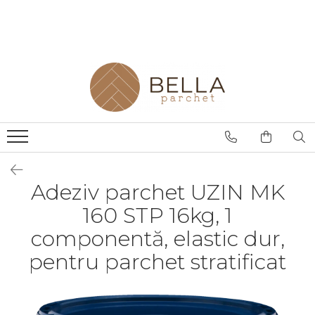
Parchet
Finisaje
Montaj Parchet
Exterior
Servicii Parchet
Masiv
Chit Parchet
Rasina
Ulei
Raschetare Parchet
Multistrat
Grund Parchet
Amorsa
Intretinere
Reconditionare Parchet
Stratificat
Lac Parchet
Adeziv
Montaj Și Finisaj Parchet
Montaj Parchet
Ulei Parchet
Șapă
SPC
Adeziv parchet UZIN MK
160 STP 16kg, 1
componentă, elastic dur,
pentru parchet stratificat