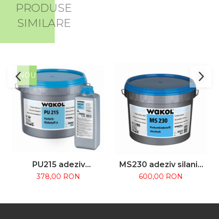
PRODUSE
SIMILARE
NOU
PU215 adeziv
MS230 adeziv silanic
poliuretanic A+B
18KG Wakol
378,00 RON
600,00 RON
13,12KG Wakol