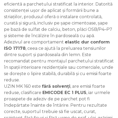
eficientă a parchetului stratificat la interior. Datorită
consistenței ușor de aplicat și formării bune a
striațiilor, produsul oferă o instalare controlată,
curată și sigură, inclusiv pe șape cimentoase, șape
pe bază de sulfat de calciu, beton, plăci OSB/P4–P7
și sisteme de încălzire în pardoseală cu apă.
Adezivul are comportament
elastic dur conform
ISO 17178
, ceea ce ajută la preluarea tensiunilor
dintre suport și pardoseala din lemn. Este
recomandat pentru montajul parchetului stratificat
în spații interioare rezidențiale sau comerciale, unde
se dorește o lipire stabilă, durabilă și cu emisii foarte
reduse.
UZIN MK 160 este
fără solvenți
, are emisii foarte
reduse, clasificare
EMICODE EC 1 PLUS
, iar urmele
proaspete de adeziv de pe parchet pot fi
îndepărtate înainte de întărire. Pentru rezultate
corecte, suportul trebuie să fie uscat, curat,
rezistent, fără fisuri și fără urme de praf, ulei, grăsimi