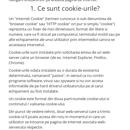
1. Ce sunt cookie-urile?
Un "internet Cookie" (termen cunoscut si sub denumirea de
"browser cookie" sau "HTTP cookie" ori pur si simplu "cookie")
reprezinta un fisier de mici dimensiuni, format din litere si
numere, care va fi stocat pe computerul, terminalul mobil sau pe
alte echipamente ale unui utilizator prin intermediul carora se
acceseaza internetul.
Cookie-urile sunt instalate prin solicitarea emisa de un web-
server catre un browser (de ex. Internet Explorer, Firefox,
Chrome).
Cookie-urile odata instalate au o durata de existenta
determinata, ramanand "pasive", in sensul ca nu contin
programe software, virusi sau spyware si nu vor accesa
informatiile de pe hard driverul utilizatorului pe al carui
echipament au fost instalate.
Un cookie este format din doua parti:numele cookie-ului si
continutul / valoarea cookie-ului.
Din punct de vedere tehnic, doar web-serverul care a trimis
cookie-ul il poate accesa din nou in momentul in care un
utilizator se intoarce pe pagina de internet asociata web-
serverului respectiv.