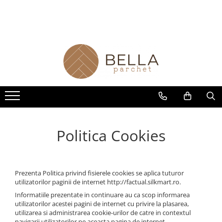
Parchet
Finisaje
Montaj Parchet
Exterior
Servicii Parchet
Masiv
Chit Parchet
Rasina
Ulei
Raschetare Parchet
Multistrat
Grund Parchet
Amorsa
Intretinere
Reconditionare parchet
Stratificat
Lac Parchet
Adeziv
Montaj și finisaj parchet
Montaj Parchet
Ulei Parchet
Șapă
SPC
Politica Cookies
Prezenta Politica privind fisierele cookies se aplica tuturor
utilizatorilor paginii de internet http://factual.silkmart.ro.
Informatiile prezentate in continuare au ca scop informarea
utilizatorilor acestei pagini de internet cu privire la plasarea,
utilizarea si administrarea cookie-urilor de catre in contextul
navigarii utilizatorilor pe aceasta pagina de internet.