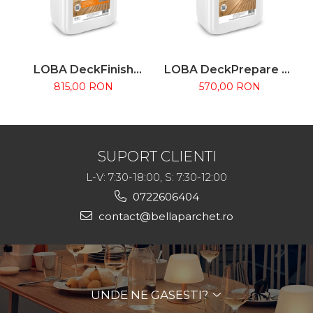
LOBA DeckFinish
LOBA DeckPrepare 5L
Color 5L – Lac colorat
– Grund protector
815,00 RON
570,00 RON
pe bază de apă pentru
pentru lemn exterior,
terase din lemn
înainte de finisare
SUPORT CLIENTI
L-V: 7:30-18:00, S: 7:30-12:00
0722606404
contact@bellaparchet.ro
UNDE NE GASESTI?