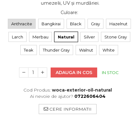
umezelii, UV și murdăriei.
Culoare
:
Anthracite
Bangkirai
Black
Gray
Hazelnut
Larch
Merbau
Natural
Silver
Stone Gray
Teak
Thunder Gray
Walnut
White
ADAUGA IN COS
IN STOC
Cod Produs:
woca-exterior-oil-natural
Ai nevoie de ajutor?
0722606404
CERE INFORMATII