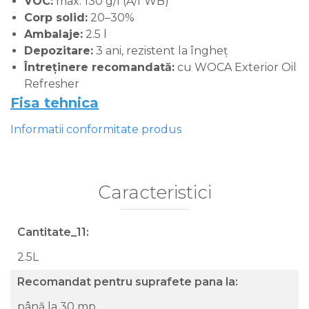
VOC:
max. 130 g/l (A/f WB)
Corp solid:
20–30%
Ambalaje:
2.5 l
Depozitare:
3 ani, rezistent la îngheț
Întreținere recomandată:
cu WOCA Exterior Oil
Refresher
Fisa tehnica
Informatii conformitate produs
Caracteristici
Cantitate_11:
2.5L
Recomandat pentru suprafete pana la:
până la 30 mp