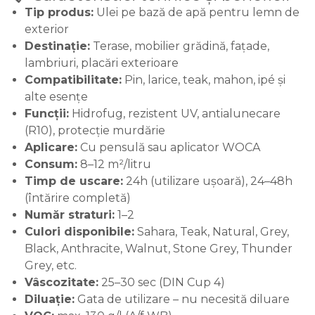
Tip produs:
Ulei pe bază de apă pentru lemn de
exterior
Destinație:
Terase, mobilier grădină, fațade,
lambriuri, placări exterioare
Compatibilitate:
Pin, larice, teak, mahon, ipé și
alte esențe
Funcții:
Hidrofug, rezistent UV, antialunecare
(R10), protecție murdărie
Aplicare:
Cu pensulă sau aplicator WOCA
Consum:
8–12 m²/litru
Timp de uscare:
24h (utilizare ușoară), 24–48h
(întărire completă)
Număr straturi:
1–2
Culori disponibile:
Sahara, Teak, Natural, Grey,
Black, Anthracite, Walnut, Stone Grey, Thunder
Grey, etc.
Vâscozitate:
25–30 sec (DIN Cup 4)
Diluație:
Gata de utilizare – nu necesită diluare