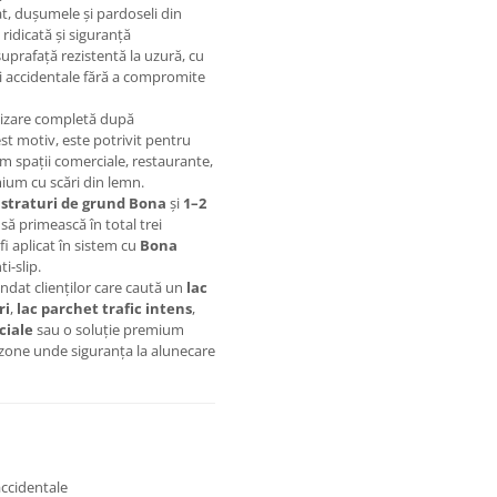
cat, dușumele și pardoseli din
ridicată și siguranță
suprafață rezistentă la uzură, cu
ări accidentale fără a compromite
ilizare completă după
est motiv, este potrivit pentru
m spații comerciale, restaurante,
mium cu scări din lemn.
 straturi de grund Bona
și
1–2
 să primească în total trei
fi aplicat în sistem cu
Bona
i-slip.
ndat clienților care caută un
lac
ri
,
lac parchet trafic intens
,
ciale
sau o soluție premium
zone unde siguranța la alunecare
accidentale