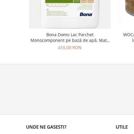
Bona Domo Lac Parchet
WOCA 
Monocomponent pe bază de apă, Mat /
Satinat, 5L
410,00 RON
UNDE NE GASESTI?
UTILE