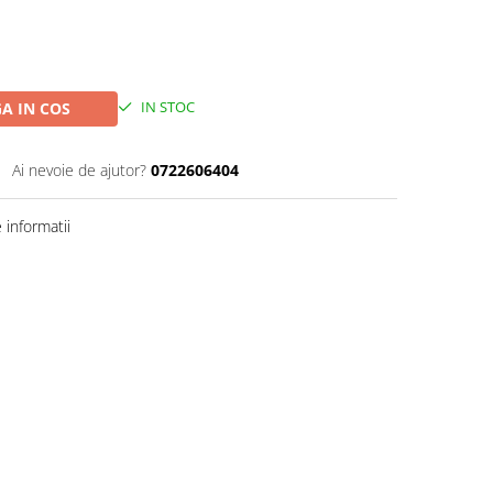
IN STOC
A IN COS
Ai nevoie de ajutor?
0722606404
informatii