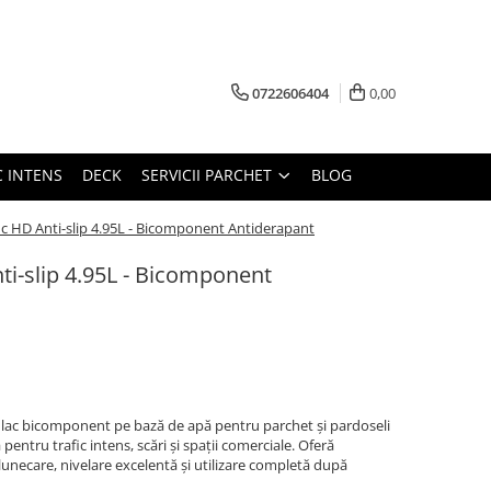
0722606404
0,00
C INTENS
DECK
SERVICII PARCHET
BLOG
ic HD Anti-slip 4.95L - Bicomponent Antiderapant
ti-slip 4.95L - Bicomponent
 lac bicomponent pe bază de apă pentru parchet și pardoseli
entru trafic intens, scări și spații comerciale. Oferă
 alunecare, nivelare excelentă și utilizare completă după