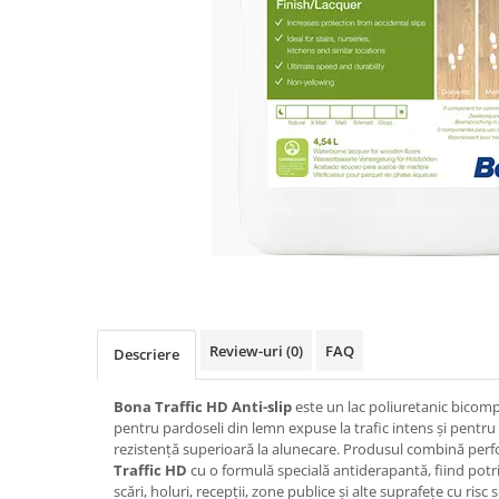
Review-uri
(0)
FAQ
Descriere
Bona Traffic HD Anti-slip
este un lac poliuretanic bicom
pentru pardoseli din lemn expuse la trafic intens și pentr
rezistență superioară la alunecare. Produsul combină per
Traffic HD
cu o formulă specială antiderapantă, fiind potri
scări, holuri, recepții, zone publice și alte suprafețe cu risc