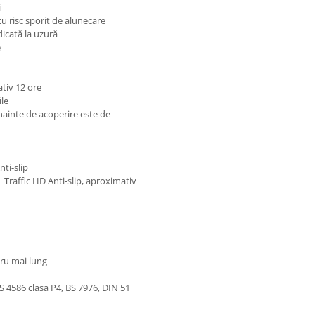
i
cu risc sporit de alunecare
dicată la uzură
e
tiv 12 ore
le
nainte de acoperire este de
nti-slip
 Traffic HD Anti-slip, aproximativ
ru mai lung
 4586 clasa P4, BS 7976, DIN 51