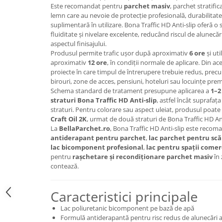
Este recomandat pentru
parchet masiv
, parchet stratifi
lemn care au nevoie de protecție profesională, durabilitate 
suplimentară în utilizare. Bona Traffic HD Anti-slip oferă o 
fluiditate și nivelare excelente, reducând riscul de alunec
aspectul finisajului.
Produsul permite trafic ușor după aproximativ
6 ore
și ut
aproximativ
12 ore
, în condiții normale de aplicare. Din ac
proiecte în care timpul de întrerupere trebuie redus, precu
birouri, zone de acces, pensiuni, hoteluri sau locuințe pre
Schema standard de tratament presupune aplicarea a
1–2
straturi Bona Traffic HD Anti-slip
, astfel încât suprafața
straturi. Pentru colorare sau aspect uleiat, produsul poate 
Craft Oil 2K
, urmat de două straturi de Bona Traffic HD Ant
La
BellaParchet.ro
, Bona Traffic HD Anti-slip este recoma
antiderapant pentru parchet
,
lac parchet pentru scă
lac bicomponent profesional
,
lac pentru spații comer
pentru
rașchetare și recondiționare parchet masiv
în 
contează.
Caracteristici principale
Lac poliuretanic bicomponent pe bază de apă
Formulă antiderapantă pentru risc redus de alunecări 