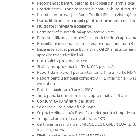
Recomandat pentru parchet, pardoseli din lemn și scăr
Potrivit pentru zone comerciale, spații publice și locuri 
Include performanțele Bona Traffic HD, cu rezistență ri
Durabilitate incomparabilă pentru zone intens circulat
Fluiditate și nivelare excelente
Permite trafic ușor după aproximativ 6 ore
Permite utilizarea completă a suprafeței după aproxima
Posibilitate de acoperire cu covoare după minimum 3 zi
Dacă este aplicat peste Bona Craft Oil 2K, maturizarea î
aproximativ 1 săptămână
Corp solid: aproximativ 32%
Strălucire: aproximativ 15% la 60°, pe sticlă
Raport de mixare: 1 parte întăritor la 1 litru Traffic HD A
Raport pentru ambalaj complet: 0,41 L întăritor la 4,54 L
8% volum
Pot life: maximum 3 ore la 20°C
Timp până la următorul strat: aproximativ 2–3 ore
Consum: 8–10 m²/litru per strat
Se aplică cu rola microfibră Bona
Se poate dilua cu 4% Bona Extender pentru timp de luc
Temperatura minimă de utilizare: 13°C
Certificări și standarde: EMICODE EC1, GREENGUARD, AS
130 R10, EN 71-3
Eligibil pentru puncte LEED și BREEAM