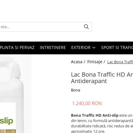
PLINTA SI PERVAZ
INTRETINERE
EXTERIOR
SPORT SI TRAFI
Acasa /
Finisaje /
Lac Bona Traff
Lac Bona Traffic HD An
Antiderapant
Bona
1.240,00 RON
Bona Traffic HD Anti-slip
este un
din lemn, cu formulă antiderapantă p
durabilitate ridicată, risc redus de
aproximativ 12 ore.