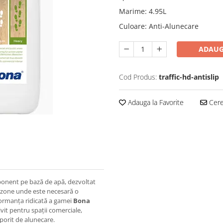
Marime
:
4.95L
Culoare
:
Anti-Alunecare
ADAUG
Cod Produs:
traffic-hd-antislip
Adauga la Favorite
Cere 
ponent pe bază de apă, dezvoltat
u zone unde este necesară o
formanța ridicată a gamei
Bona
vit pentru spații comerciale,
 sporit de alunecare.