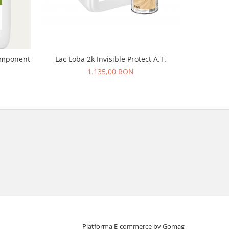
component
Lac Loba 2k Invisible Protect A.T.
Grund Bon
pe
1.135,00 RON
Platforma E-commerce by Gomag