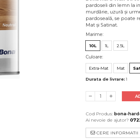
pardoseli din lemn la in
murdărie, uzură și urme
pardoseală, se poate rep
Mat și Satinat.
Marime
:
10L
1L
2.5L
Culoare
:
Extra-Mat
Mat
Sa
Durata de livrare:
1
A
Cod Produs:
bona-hard-
Ai nevoie de ajutor?
072
CERE INFORMATII