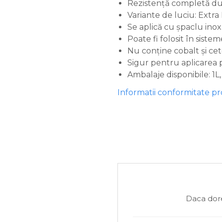
Rezistență completă dup
Variante de luciu: Extr
Se aplică cu șpaclu ino
Poate fi folosit în sist
Nu conține cobalt și ce
Sigur pentru aplicarea p
Ambalaje disponibile: 1L, 
Informatii conformitate p
Daca dore