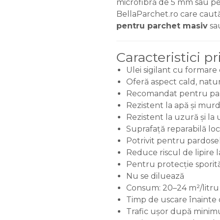
microfibră de 5 mm sau pen
BellaParchet.ro care caut
pentru parchet masiv
sau
Caracteristici p
Ulei sigilant cu formare
Oferă aspect cald, natura
Recomandat pentru parch
Rezistent la apă și murd
Rezistent la uzură și l
Suprafață reparabilă lo
Potrivit pentru pardosel
Reduce riscul de lipire l
Pentru protecție sporit
Nu se diluează
Consum: 20–24 m²/litru 
Timp de uscare înainte d
Trafic ușor după minim