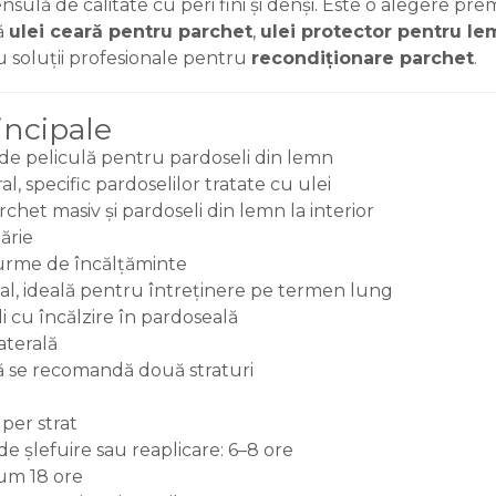
sulă de calitate cu peri fini și denși. Este o alegere pre
ă
ulei ceară pentru parchet
,
ulei protector pentru le
 soluții profesionale pentru
recondiționare parchet
.
rincipale
 de peliculă pentru pardoseli din lemn
l, specific pardoselilor tratate cu ulei
et masiv și pardoseli din lemn la interior
ărie
a urme de încălțăminte
cal, ideală pentru întreținere pe termen lung
i cu încălzire în pardoseală
aterală
ă se recomandă două straturi
per strat
e șlefuire sau reaplicare: 6–8 ore
um 18 ore