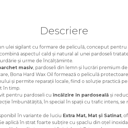
Descriere
n ulei sigilant cu formare de peliculă, conceput pentru 
combină aspectul cald și natural al unei pardoseli tratat
murdărie și urme de încălțăminte.
parchet masiv
, pardoseli din lemn și lucrări premium de 
care, Bona Hard Wax Oil formează o peliculă protectoare
lui și permite reparații locale, fiind o soluție practică p
t în timp.
vit pentru pardoseli cu
încălzire în pardoseală
și reduc
ecție îmbunătățită, în special în spații cu trafic intens, 
ponibil în variante de luciu
Extra Mat, Mat și Satinat
, o
e aplică în strat foarte subțire cu șpaclu din oțel inoxida