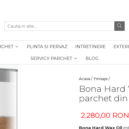
RCHET
PLINTA SI PERVAZ
INTRETINERE
EXTER
SERVICII PARCHET
BLOG
Acasa /
Finisaje /
Bona Hard W
parchet di
2.280,00 RO
Bona Hard Wax Oil
est