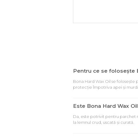
Pentru ce se folosește
Bona Hard Wax Oil se folosește pen
protecție împotriva apei și murdă
Este Bona Hard Wax Oil 
Da, este potrivit pentru parchet m
la lemnul crud, uscată și curată.