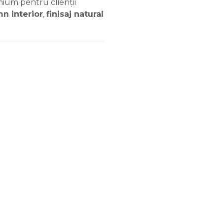
mium pentru clienții
mn interior
,
finisaj natural