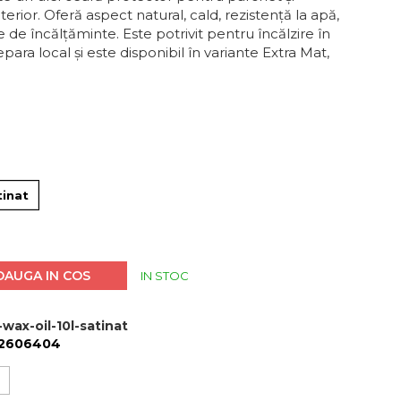
terior. Oferă aspect natural, cald, rezistență la apă,
 de încălțăminte. Este potrivit pentru încălzire în
ara local și este disponibil în variante Extra Mat,
tinat
DAUGA IN COS
IN STOC
wax-oil-10l-satinat
2606404