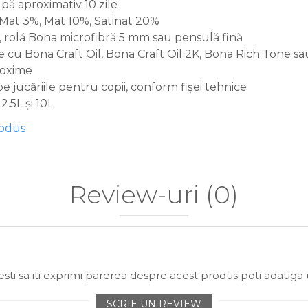
ă aproximativ 10 zile
a Mat 3%, Mat 10%, Satinat 20%
x, rolă Bona microfibră 5 mm sau pensulă fină
eme cu Bona Craft Oil, Bona Craft Oil 2K, Bona Rich Tone 
toxime
e jucăriile pentru copii, conform fișei tehnice
2.5L și 10L
rodus
Review-uri
(0)
sti sa iti exprimi parerea despre acest produs poti adauga 
SCRIE UN REVIEW