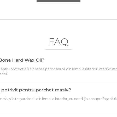
FAQ
 Bona Hard Wax Oil?
tru protecția și finisarea pardoselilor din lemn la interior, oferind asp
riei.
potrivit pentru parchet masiv?
asiv și alte pardoseli din lemn la interior, cu condiția ca suprafața să f