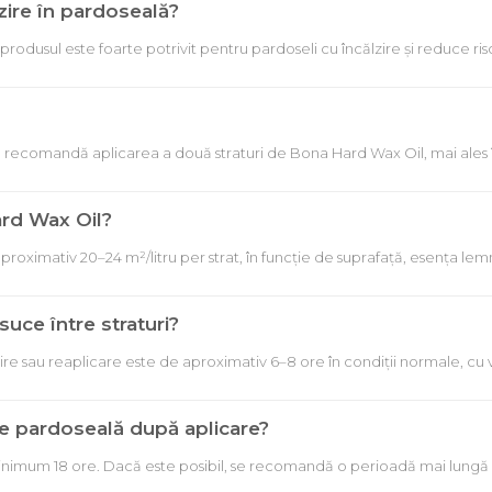
zire în pardoseală?
odusul este foarte potrivit pentru pardoseli cu încălzire și reduce riscu
 recomandă aplicarea a două straturi de Bona Hard Wax Oil, mai ales în
rd Wax Oil?
ximativ 20–24 m²/litru per strat, în funcție de suprafață, esența lem
suce între straturi?
ire sau reaplicare este de aproximativ 6–8 ore în condiții normale, cu 
 pardoseală după aplicare?
minimum 18 ore. Dacă este posibil, se recomandă o perioadă mai lungă