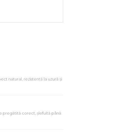
ect natural, rezistență la uzură și
ie pregătită corect, șlefuită până