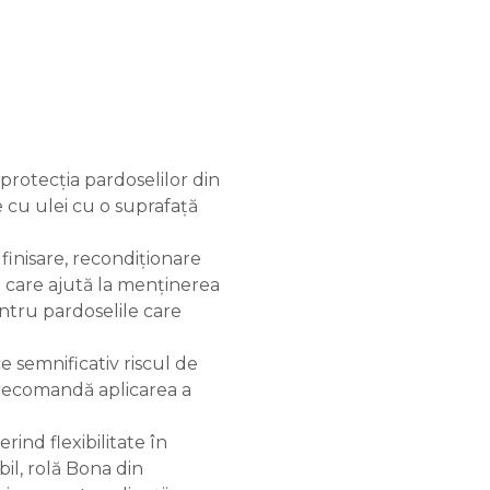
protecția pardoselilor din
e cu ulei cu o suprafață
finisare, recondiționare
 care ajută la menținerea
entru pardoselile care
e semnificativ riscul de
se recomandă aplicarea a
ferind flexibilitate în
bil, rolă Bona din