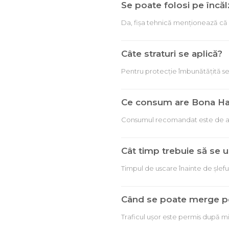
Se poate folosi pe încăl
Da, fișa tehnică menționează că pr
Câte straturi se aplică?
Pentru protecție îmbunătățită se
Ce consum are Bona Ha
Consumul recomandat este de apro
Cât timp trebuie să se u
Timpul de uscare înainte de șlefu
Când se poate merge pe
Traficul ușor este permis după 