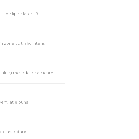
l de lipire laterală.
 zone cu trafic intens.
nului și metoda de aplicare.
ventilație bună.
 de așteptare.