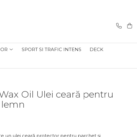
IOR
SPORT SI TRAFIC INTENS
DECK
ax Oil Ulei ceară pentru
n lemn
N
e un ulei ceară protector pentru parchet și