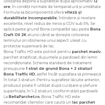
utilizarea deplină a suprafeței după aproximativ
12
ore
, în condiții normale de temperatură și umiditate.
Formula sa bicomponentă oferă
viteză și
durabilitate incomparabile
, întindere și nivelare
excelente, nivel redus de miros și COV sub 5%. Se
aplică peste grund Bona compatibil sau peste
Bona
Craft Oil 2K
atunci când se dorește colorarea
lemnului ori obținerea unui aspect uleiat cu
protecție superioară de lac.
Bona Traffic HD este potrivit pentru
parchet masiv
,
parchet stratificat, dușumele și pardoseli din lemn
recondiționate. Schema standard de tratament
presupune
1 strat de grund Bona + 2 straturi
Bona Traffic HD
, astfel încât suprafața să primească
în total 3 straturi. Pentru suprafețe lăcuite anterior,
produsul poate fi utilizat după curățare și șlefuire
superficială, în 1–2 straturi, conform stării pardoselii.
La
BellaParchet.ro
, Bona Traffic HD este
recomandat clienților care caută un
lac parchet