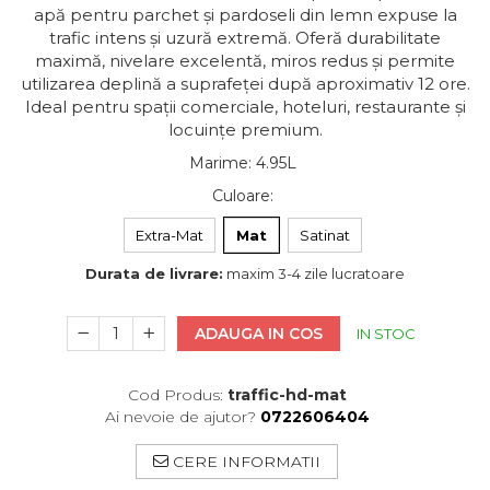
apă pentru parchet și pardoseli din lemn expuse la
trafic intens și uzură extremă. Oferă durabilitate
maximă, nivelare excelentă, miros redus și permite
utilizarea deplină a suprafeței după aproximativ 12 ore.
Ideal pentru spații comerciale, hoteluri, restaurante și
locuințe premium.
Marime
:
4.95L
Culoare
:
Extra-Mat
Mat
Satinat
Durata de livrare:
maxim 3-4 zile lucratoare
ADAUGA IN COS
IN STOC
Cod Produs:
traffic-hd-mat
Ai nevoie de ajutor?
0722606404
CERE INFORMATII