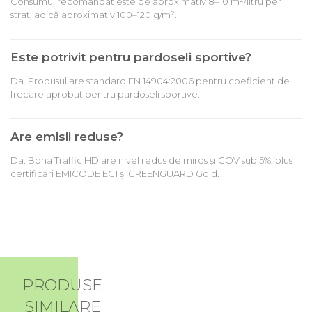
Consumul recomandat este de aproximativ 8–10 m²/litru per
strat, adică aproximativ 100–120 g/m².
Este potrivit pentru pardoseli sportive?
Da. Produsul are standard EN 14904:2006 pentru coeficient de
frecare aprobat pentru pardoseli sportive.
Are emisii reduse?
Da. Bona Traffic HD are nivel redus de miros și COV sub 5%, plus
certificări EMICODE EC1 și GREENGUARD Gold.
PRODUSE
SIMILARE