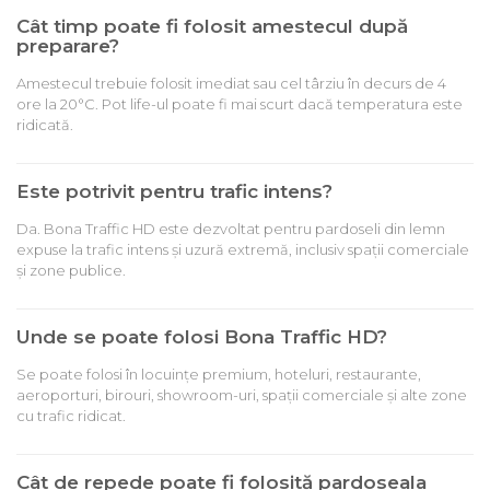
Cât timp poate fi folosit amestecul după
preparare?
Amestecul trebuie folosit imediat sau cel târziu în decurs de 4
ore la 20°C. Pot life-ul poate fi mai scurt dacă temperatura este
ridicată.
Este potrivit pentru trafic intens?
Da. Bona Traffic HD este dezvoltat pentru pardoseli din lemn
expuse la trafic intens și uzură extremă, inclusiv spații comerciale
și zone publice.
Unde se poate folosi Bona Traffic HD?
Se poate folosi în locuințe premium, hoteluri, restaurante,
aeroporturi, birouri, showroom-uri, spații comerciale și alte zone
cu trafic ridicat.
Cât de repede poate fi folosită pardoseala