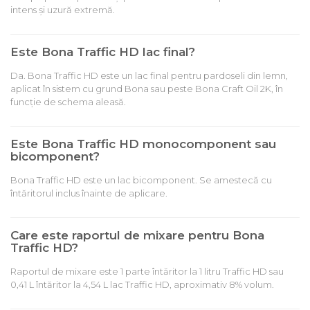
intens și uzură extremă.
Este Bona Traffic HD lac final?
Da. Bona Traffic HD este un lac final pentru pardoseli din lemn,
aplicat în sistem cu grund Bona sau peste Bona Craft Oil 2K, în
funcție de schema aleasă.
Este Bona Traffic HD monocomponent sau
bicomponent?
Bona Traffic HD este un lac bicomponent. Se amestecă cu
întăritorul inclus înainte de aplicare.
Care este raportul de mixare pentru Bona
Traffic HD?
Raportul de mixare este 1 parte întăritor la 1 litru Traffic HD sau
0,41 L întăritor la 4,54 L lac Traffic HD, aproximativ 8% volum.