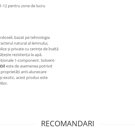
21-12 pentru zone de lucru
rdoseli, bazat pe tehnologia
cterul natural al lemnului,
ice și private cu cerințe de înaltă
ățește rezistența la apă,
diționale 1-component. Solvent-
Oil
este de asemenea potrivit
 proprietăți anti-alunecare
i exotic, acest produs este
ilor.
RECOMANDARI