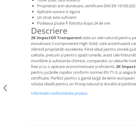
100% solid, fara solventi
Proprietati anti alunecare, certificare DIN EN 16165:20
Aplicare usoara si sigura
Un strat este suficient
Podeaua poate fi folosita dupa 24 de ore
Descriere
2K ImpactOil Transparent
este un ulei natural pentru pa
inovatoare 2-componente High Solid, care accentuează cara
oferind proprietăți excelente. Fiind ideal pentru zonele publ
calitate, precum și pentru spații umede, acest ulei îmbunăt
murdărie și substanțe chimice, comparativ cu uleiurile tra
free și cu o aplicare economisitoare și eficientă,
2K Impact
pentru jucăriile copiilor conform normei EN 71-3, și asigură
certificate. Perfect pentru o gamă largă de lemn european ș
soluția ideală pentru un finisaj natural și durabil al pardosel
Informatii conformitate produs