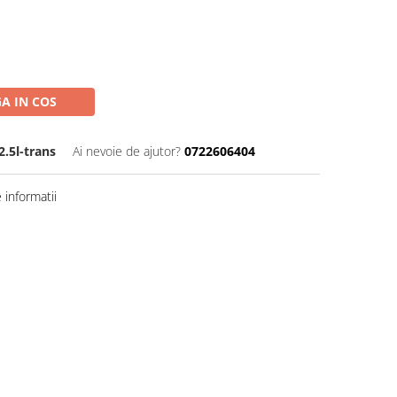
A IN COS
2.5l-trans
Ai nevoie de ajutor?
0722606404
informatii