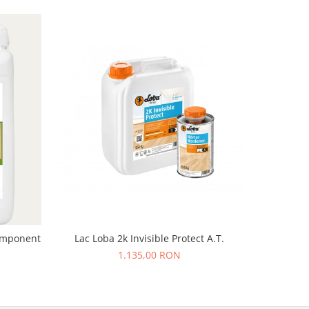
component
Lac Loba 2k Invisible Protect A.T.
Grund Bon
pe
1.135,00 RON