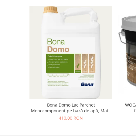
Bona Domo Lac Parchet
WOCA 
Monocomponent pe bază de apă, Mat /
Satinat, 5L
410,00 RON