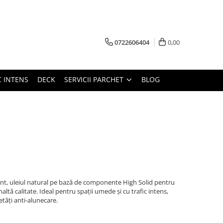
0722606404
0,00
C INTENS
DECK
SERVICII PARCHET
BLOG
nt, uleiul natural pe bază de componente High Solid pentru
naltă calitate. Ideal pentru spații umede și cu trafic intens,
tăți anti-alunecare.