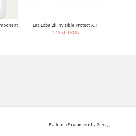
component
Lac Loba 2k Invisible Protect A.T.
Grund Bon
pe
1.135,00 RON
Platforma E-commerce by Gomag