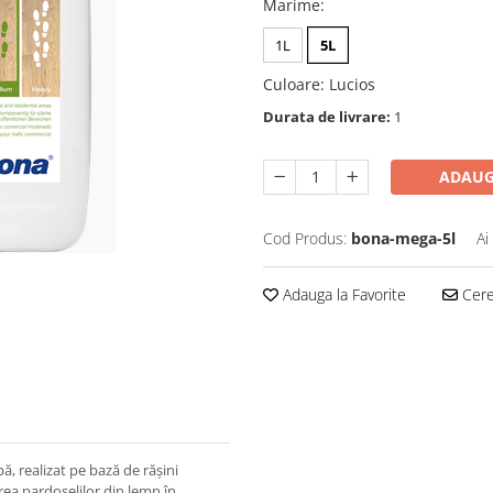
Marime
:
1L
5L
Culoare
:
Lucios
Durata de livrare:
1
ADAUG
Cod Produs:
bona-mega-5l
Ai
Adauga la Favorite
Cere 
 realizat pe bază de rășini
rea pardoselilor din lemn în