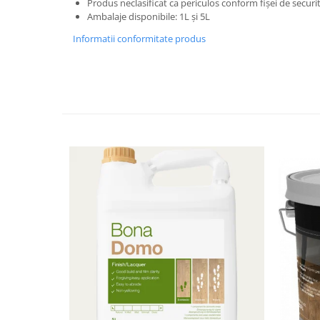
Produs neclasificat ca periculos conform fișei de securi
Ambalaje disponibile: 1L și 5L
Informatii conformitate produs