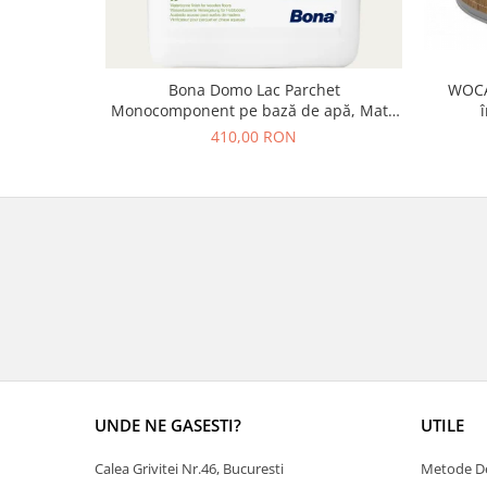
Bona Domo Lac Parchet
WOCA 
Monocomponent pe bază de apă, Mat /
Satinat, 5L
410,00 RON
UNDE NE GASESTI?
UTILE
Calea Grivitei Nr.46, Bucuresti
Metode De