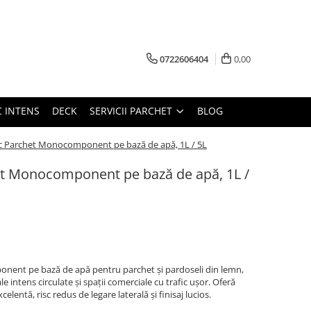
0722606404
0,00
C INTENS
DECK
SERVICII PARCHET
BLOG
 Parchet Monocomponent pe bază de apă, 1L / 5L
t Monocomponent pe bază de apă, 1L /
nent pe bază de apă pentru parchet și pardoseli din lemn,
intens circulate și spații comerciale cu trafic ușor. Oferă
elentă, risc redus de legare laterală și finisaj lucios.