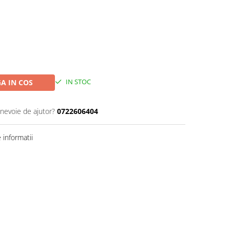
IN STOC
A IN COS
 nevoie de ajutor?
0722606404
informatii