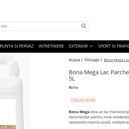
PLINTA SI PERVAZ
INTRETINERE
EXTERIOR
SPORT SI TRAFI
Acasa /
Finisaje /
Bona Mega Lac
Bona Mega Lac Parche
5L
Bona
708,00 RON
Bona Mega
este un lac monocompo
recomandat pentru zone rezidențiale 
rezistență mare la uzură, nivelare exc