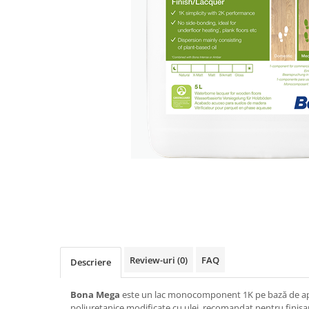
Review-uri
(0)
FAQ
Descriere
Bona Mega
este un lac monocomponent 1K pe bază de apă,
poliuretanice modificate cu ulei, recomandat pentru finisa