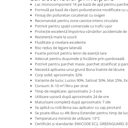
Lac monocomponent 1K pe bază de apă pentru parche
Formulă pe bază de rășini poliuretanice modificate cu u
Finisaj din poliuretan cocatenat cu oxigen
Recomandat pentru zone casnice intens circulate
Potrivit pentru spații comerciale cu trafic ușor
Protecție excelentă împotriva vărsărilor accidentale de
Rezistență mare la uzură
Fluiditate și nivelare excelente
Risc redus de legare laterală
Foarte potrivit pentru lemn de esență tare
Adecvat pentru dușumele și încălzire prin pardoseală
Potrivit pentru parchet masiv, parchet stratificat și pa
Necesită aplicarea unui grund Bona înainte de lăcuire
Corp solid: aproximativ 32%
Variante de luciu: Lucios 90%, Satinat 50%, Mat 25%, E
Consum: 8–10 m²/litru per strat
Timp de reaplicare: aproximativ 2–3 ore
Utilizare ușoară după aproximativ 24 de ore
Maturizare completă după aproximativ 7 zile
Se aplică cu rolă Bona sau aplicator cu cap pivotant
Se poate dilua cu 4% Bona Extender pentru timp de luc
Temperatura minimă de utilizare: 13°C
Certificări și standarde: EMICODE EC2, GREENGUARD, E