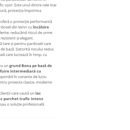
fic ușor. Este unul dintre cele mai
zură, protecția împotriva
 oferă o protecție performantă
ardoseli din lemn cu
încălzire
elente, reducând riscul de urme
rezistent și elegant.
 tare și pentru pardoseli care
 de bază. Datorită riscului redus
eli care lucrează în timp, cu
 cu un
grund Bona pe bază de
efuire intermediară cu
sponibil în variante de luciu
pentru proiecte clasice, moderne
ienții care caută un
lac
ac parchet trafic intens
sau o soluție profesională