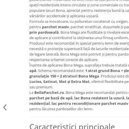
spații rezidențiale intens circulate și zone comerciale cu tra
populare lacuri Bona, apreciat pentru rezistența bună la u
vărsărilor accidentale și aplicarea ușoară.
Formula sa inovatoare, cu poliuretan cocatenat cu oxigen,
pentru
parchet masiv
, parchet stratificat, dușumele și p
prin pardoseală
. Bona Mega are fluiditate și nivelare exc
de aplicare și contribuind la obținerea unui finisaj uniform, 
Produsul este recomandat în special pentru lemn de esență
necesită o protecție superioară față de lacurile rezidențiale
de legare laterală, Bona Mega este potrivit și pentru pardos
respectarea schemei corecte de aplicare.
Înainte de aplicarea Bona Mega, suprafața trebuie tratată
apă
. Schema recomandată este:
1 strat grund Bona + șl
granulație 150 + 2 straturi Bona Mega
. Produsul este di
Lucios, Satinat, Mat și Extra Mat
, oferind flexibilitate 
sau premium.
La
BellaParchet.ro
, Bona Mega este recomandat pentru cl
parchet pe bază de apă
,
lac Bona rezistent la uzură
,
l
rezidențial
,
lac pentru recondiționare parchet masiv
pentru lăcuirea pardoselilor din lemn.
Caracteristici principale