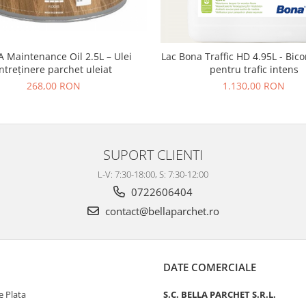
Maintenance Oil 2.5L – Ulei
Lac Bona Traffic HD 4.95L - Bi
întreținere parchet uleiat
pentru trafic intens
268,00 RON
1.130,00 RON
SUPORT CLIENTI
L-V: 7:30-18:00, S: 7:30-12:00
0722606404
contact@bellaparchet.ro
DATE COMERCIALE
 Plata
S.C. BELLA PARCHET S.R.L.