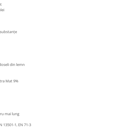
t
lei
 substanțe
rdoseli din lemn
xtra Mat 9%
ru mai lung
N 13501-1, EN 71-3