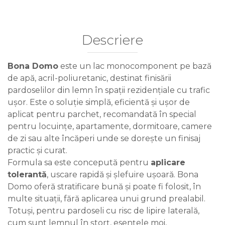
Descriere
Bona Domo
este un lac monocomponent pe bază
de apă, acril-poliuretanic, destinat finisării
pardoselilor din lemn în spații rezidențiale cu trafic
ușor. Este o soluție simplă, eficientă și ușor de
aplicat pentru parchet, recomandată în special
pentru locuințe, apartamente, dormitoare, camere
de zi sau alte încăperi unde se dorește un finisaj
practic și curat.
Formula sa este concepută pentru
aplicare
tolerantă
, uscare rapidă și șlefuire ușoară. Bona
Domo oferă stratificare bună și poate fi folosit, în
multe situații, fără aplicarea unui grund prealabil.
Totuși, pentru pardoseli cu risc de lipire laterală,
cum sunt lemnul în ștorț, esențele moi,