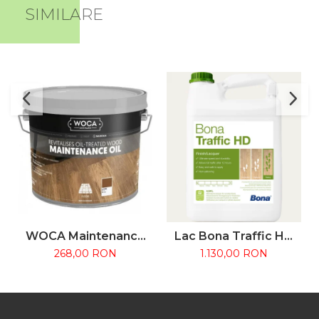
SIMILARE
WOCA Maintenance
Lac Bona Traffic HD
Oil 2.5L – Ulei
4.95L - Bicomponent
268,00 RON
1.130,00 RON
întreținere parchet
pentru trafic intens
uleiat