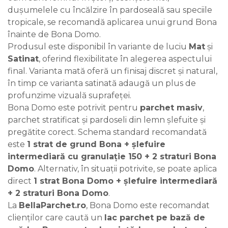
dușumelele cu încălzire în pardoseală sau speciile
tropicale, se recomandă aplicarea unui grund Bona
înainte de Bona Domo.
Produsul este disponibil în variante de luciu
Mat
și
Satinat
, oferind flexibilitate în alegerea aspectului
final. Varianta mată oferă un finisaj discret și natural,
în timp ce varianta satinată adaugă un plus de
profunzime vizuală suprafeței.
Bona Domo este potrivit pentru
parchet masiv
,
parchet stratificat și pardoseli din lemn șlefuite și
pregătite corect. Schema standard recomandată
este
1 strat de grund Bona + șlefuire
intermediară cu granulație 150 + 2 straturi Bona
Domo
. Alternativ, în situații potrivite, se poate aplica
direct
1 strat Bona Domo + șlefuire intermediară
+ 2 straturi Bona Domo
.
La
BellaParchet.ro
, Bona Domo este recomandat
clienților care caută un
lac parchet pe bază de