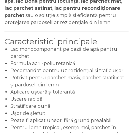
apă
,
lac Bona pentru locuință
,
lac parchet mat
,
lac parchet satinat
,
lac pentru recondiționare
parchet
sau o soluție simplă și eficientă pentru
protejarea pardoselilor rezidențiale din lemn.
Caracteristici principale
Lac monocomponent pe bază de apă pentru
parchet
Formulă acril-poliuretanică
Recomandat pentru uz rezidențial și trafic ușor
Potrivit pentru parchet masiv, parchet stratificat
și pardoseli din lemn
Aplicare ușoară și tolerantă
Uscare rapidă
Stratificare bună
Ușor de șlefuit
Poate fi aplicat uneori fără grund prealabil
Pentru lemn tropical, esențe moi, parchet în