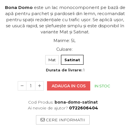
Bona Domo
este un lac monocomponent pe bază de
apă pentru parchet și pardoseli din lemn, recomandat
pentru spații rezidențiale cu trafic ușor. Se aplică ușor,
se usucă rapid, se șlefuiește simplu și este disponibil în
variante Mat și Satinat.
Marime
:
5L
Culoare
:
Mat
Satinat
Durata de livrare:
1
ADAUGA IN COS
IN STOC
Cod Produs:
bona-domo-satinat
Ai nevoie de ajutor?
0722606404
CERE INFORMATII