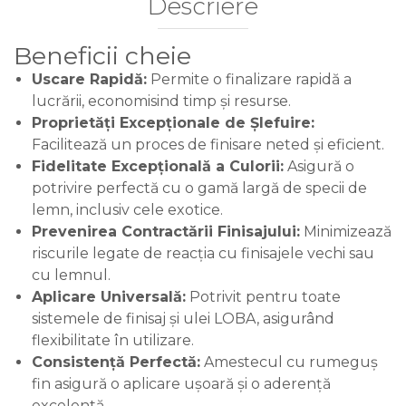
Descriere
Beneficii cheie
Uscare Rapidă:
Permite o finalizare rapidă a
lucrării, economisind timp și resurse.
Proprietăți Excepționale de Șlefuire:
Facilitează un proces de finisare neted și eficient.
Fidelitate Excepțională a Culorii:
Asigură o
potrivire perfectă cu o gamă largă de specii de
lemn, inclusiv cele exotice.
Prevenirea Contractării Finisajului:
Minimizează
riscurile legate de reacția cu finisajele vechi sau
cu lemnul.
Aplicare Universală:
Potrivit pentru toate
sistemele de finisaj și ulei LOBA, asigurând
flexibilitate în utilizare.
Consistență Perfectă:
Amestecul cu rumeguș
fin asigură o aplicare ușoară și o aderență
excelentă.