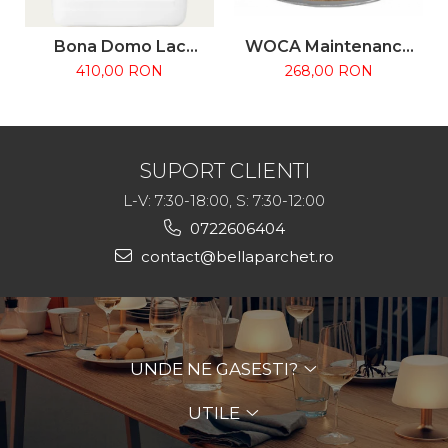
Bona Domo Lac
WOCA Maintenance
Parchet
Oil 2.5L – Ulei
410,00 RON
268,00 RON
Monocomponent pe
întreținere parchet
bază de apă, Mat /
uleiat
Satinat, 5L
SUPORT CLIENTI
L-V: 7:30-18:00, S: 7:30-12:00
0722606404
contact@bellaparchet.ro
UNDE NE GASESTI?
UTILE