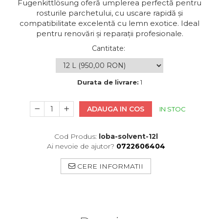
Fugenkittlösung oferă umplerea perfectă pentru
rosturile parchetului, cu uscare rapidă și
compatibilitate excelentă cu lemn exotice. Ideal
pentru renovări și reparații profesionale.
Cantitate
:
Durata de livrare:
1
ADAUGA IN COS
IN STOC
Cod Produs:
loba-solvent-12l
Ai nevoie de ajutor?
0722606404
CERE INFORMATII