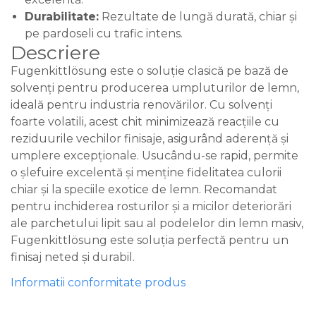
Durabilitate:
Rezultate de lungă durată, chiar și
pe pardoseli cu trafic intens.
Descriere
Fugenkittlösung este o soluție clasică pe bază de
solvenți pentru producerea umpluturilor de lemn,
ideală pentru industria renovărilor. Cu solvenți
foarte volatili, acest chit minimizează reacțiile cu
reziduurile vechilor finisaje, asigurând aderență și
umplere excepționale. Usucându-se rapid, permite
o șlefuire excelentă și menține fidelitatea culorii
chiar și la speciile exotice de lemn. Recomandat
pentru inchiderea rosturilor și a micilor deteriorări
ale parchetului lipit sau al podelelor din lemn masiv,
Fugenkittlösung este soluția perfectă pentru un
finisaj neted și durabil.
Informatii conformitate produs