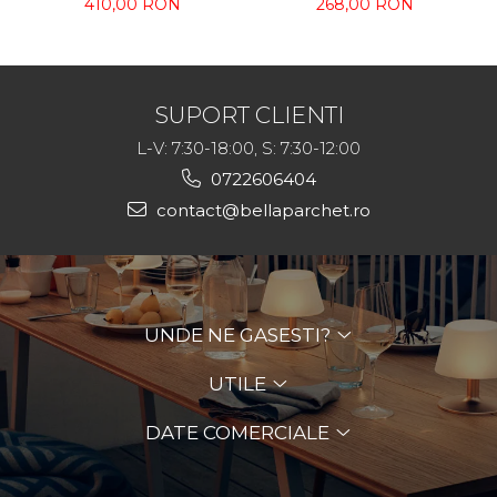
410,00 RON
268,00 RON
Monocomponent pe
întreținere parchet
bază de apă, Mat /
uleiat
Satinat, 5L
SUPORT CLIENTI
L-V: 7:30-18:00, S: 7:30-12:00
0722606404
contact@bellaparchet.ro
UNDE NE GASESTI?
UTILE
DATE COMERCIALE