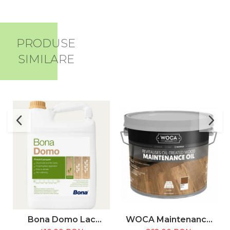
PRODUSE
SIMILARE
Bona Domo Lac
WOCA Maintenance
Parchet
Oil 2.5L – Ulei