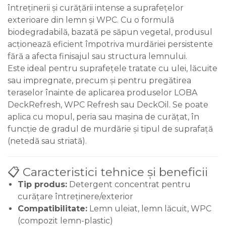
întreținerii și curățării intense a suprafețelor
exterioare din lemn și WPC. Cu o formulă
biodegradabilă, bazată pe săpun vegetal, produsul
acționează eficient împotriva murdăriei persistente
fără a afecta finisajul sau structura lemnului.
Este ideal pentru suprafețele tratate cu ulei, lăcuite
sau impregnate, precum și pentru pregătirea
teraselor înainte de aplicarea produselor LOBA
DeckRefresh, WPC Refresh sau DeckOil. Se poate
aplica cu mopul, peria sau mașina de curățat, în
funcție de gradul de murdărie și tipul de suprafață
(netedă sau striată).
📋 Caracteristici tehnice și beneficii
Tip produs:
Detergent concentrat pentru
curățare întreținere/exterior
Compatibilitate:
Lemn uleiat, lemn lăcuit, WPC
(compozit lemn-plastic)