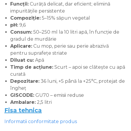
Funcții:
Curăță delicat, dar eficient; elimină
impuritățile persistente
Compoziție:
5–15% săpun vegetal
pH:
9,6
Consum:
50–250 ml la 10 litri apă, în funcție de
gradul de murdărie
Aplicare:
Cu mop, perie sau perie abrazivă
pentru suprafețe striate
Diluat cu:
Apă
Timp de acțiune:
Scurt – apoi se clătește cu apă
curată
Depozitare:
36 luni, +5 până la +25°C, protejat de
îngheț
GISCODE:
GU70 – emisii reduse
Ambalare:
2,5 litri
Fisa tehnica
Informatii conformitate produs