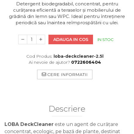
Detergent biodegradabil, concentrat, pentru
curățarea eficientă a teraselor și mobilierului de
grădină din lemn sau WPC. Ideal pentru întreținere
periodică sau înaintea reîmprospătării cu ulei.
ADAUGA IN COS
IN STOC
Cod Produs:
loba-deckcleaner-2.5l
Ai nevoie de ajutor?
0722606404
CERE INFORMATII
Descriere
LOBA DeckCleaner
este un agent de curățare
concentrat, ecologic, pe bază de plante, destinat