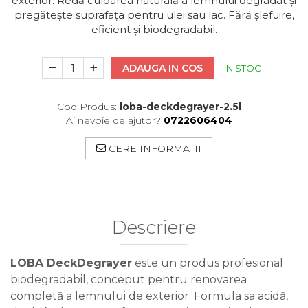
exterior. Redă culoarea naturală a lemnului degradat și
pregătește suprafața pentru ulei sau lac. Fără șlefuire,
eficient și biodegradabil.
ADAUGA IN COS
IN STOC
Cod Produs:
loba-deckdegrayer-2.5l
Ai nevoie de ajutor?
0722606404
CERE INFORMATII
Descriere
LOBA DeckDegrayer
este un produs profesional
biodegradabil, conceput pentru renovarea
completă a lemnului de exterior. Formula sa acidă,