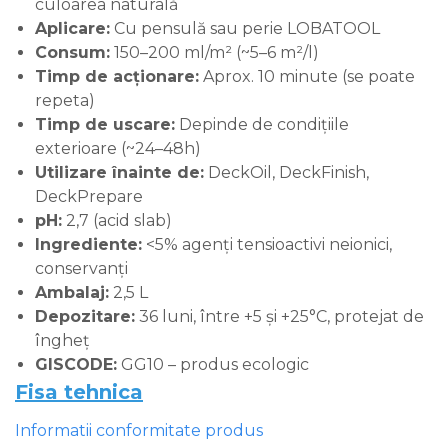
culoarea naturală
Aplicare:
Cu pensulă sau perie LOBATOOL
Consum:
150–200 ml/m² (~5–6 m²/l)
Timp de acționare:
Aprox. 10 minute (se poate
repeta)
Timp de uscare:
Depinde de condițiile
exterioare (~24–48h)
Utilizare înainte de:
DeckOil, DeckFinish,
DeckPrepare
pH:
2,7 (acid slab)
Ingrediente:
<5% agenți tensioactivi neionici,
conservanți
Ambalaj:
2,5 L
Depozitare:
36 luni, între +5 și +25°C, protejat de
îngheț
GISCODE:
GG10 – produs ecologic
Fisa tehnica
Informatii conformitate produs