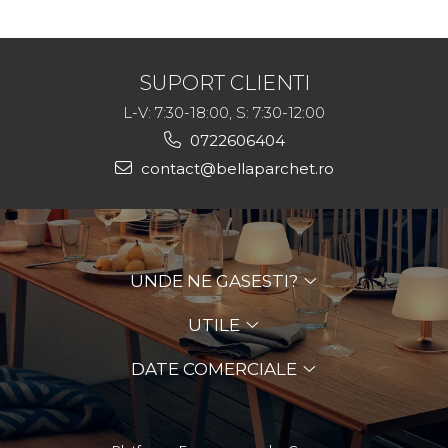
profesională a
curățarea lemnului și
pardoselilor
WPC la exterior
SUPORT CLIENTI
L-V: 7:30-18:00, S: 7:30-12:00
0722606404
contact@bellaparchet.ro
UNDE NE GASESTI?
UTILE
DATE COMERCIALE