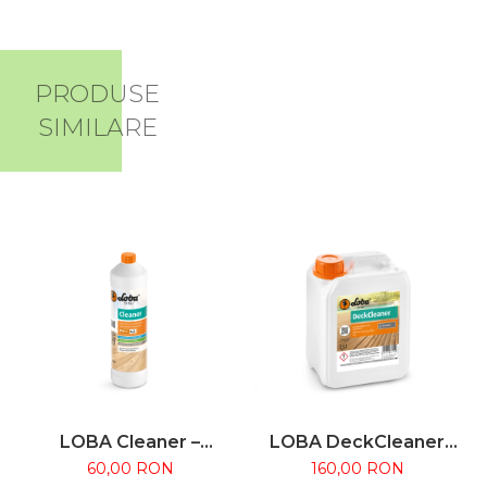
PRODUSE
SIMILARE
LOBA Cleaner –
LOBA DeckCleaner
Soluție concentrată
2.5L – Detergent
60,00 RON
160,00 RON
pentru curățarea
concentrat pentru