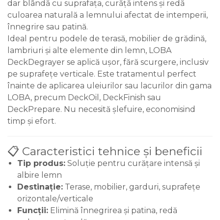
dar blândă cu suprafața, curăță intens și redă
culoarea naturală a lemnului afectat de intemperii,
înnegrire sau patină.
Ideal pentru podele de terasă, mobilier de grădină,
lambriuri și alte elemente din lemn, LOBA
DeckDegrayer se aplică ușor, fără scurgere, inclusiv
pe suprafețe verticale. Este tratamentul perfect
înainte de aplicarea uleiurilor sau lacurilor din gama
LOBA, precum DeckOil, DeckFinish sau
DeckPrepare. Nu necesită șlefuire, economisind
timp și efort.
📋 Caracteristici tehnice și beneficii
Tip produs:
Soluție pentru curățare intensă și
albire lemn
Destinație:
Terase, mobilier, garduri, suprafețe
orizontale/verticale
Funcții:
Elimină înnegrirea și patina, redă