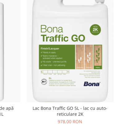
 de apă
Lac Bona Traffic GO 5L - lac cu auto-
1L
reticulare 2K
978,00 RON