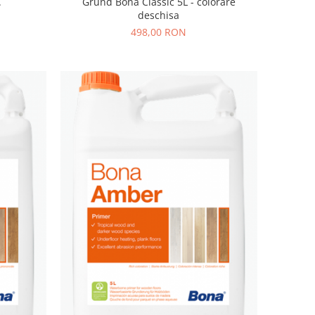
.
Grund Bona Classic 5L - colorare
deschisa
498,00 RON