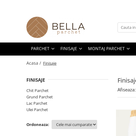
Parchet
Finisaje
Montaj Parchet
Exterior
Servicii Parchet
Masiv
Chit Parchet
Rasina
Ulei
Raschetare Parchet
Multistrat
Grund Parchet
Amorsa
Intretinere
Reconditionare parchet
PARCHET
FINISAJE
MONTAJ PARCHET
Stratificat
Lac Parchet
Adeziv
Montaj și finisaj parchet
Montaj Parchet
Ulei Parchet
Șapă
Acasa /
Finisaje
SPC
Finisaj
FINISAJE
Afiseaza:
Chit Parchet
Grund Parchet
Lac Parchet
Ulei Parchet
Ordoneaza: