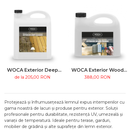
din lemn
curățarea lemnului
exterior
WOCA Exterior Deep
WOCA Exterior Wood
Cleaner – Curățător
Primer 2.5L – Grund pe
de la 205,00 RON
388,00 RON
intensiv pentru lemn de
bază de apă pentru
exterior îmbătrânit
lemn exterior
Protejează și înfrumusețează lemnul expus intemperiilor cu
gama noastră de lacuri și produse pentru exterior. Soluții
profesionale pentru durabilitate, rezistență UV, umezeală și
variații de temperatură. Ideale pentru terase, garduri,
mobilier de grădină și alte suprafețe din lemn exterior.