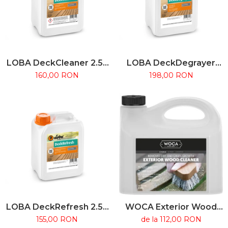
LOBA DeckCleaner 2.5L
LOBA DeckDegrayer
– Detergent concentrat
2.5L – Agent de curățare
160,00 RON
198,00 RON
pentru curățarea
intensivă și albire pentru
lemnului și WPC la
lemn exterior
exterior
LOBA DeckRefresh 2.5L
WOCA Exterior Wood
– Soluție de întreținere
Cleaner – Soluție
155,00 RON
de la 112,00 RON
ecologică pentru terase
profesională pentru