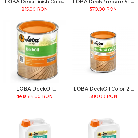
LOBA DeckFinish Color
LOBA DeckPrepare 5L –
5L – Lac colorat pe bază
Grund protector pentru
815,00 RON
570,00 RON
de apă pentru terase din
lemn exterior, înainte de
lemn
finisare
LOBA DeckOil
LOBA DeckOil Color 2.5
Transparent – Ulei
L – Ulei colorat pentru
de la 84,00 RON
380,00 RON
profesional pentru
terase și mobilier de
terase și mobilier de
grădină
grădină