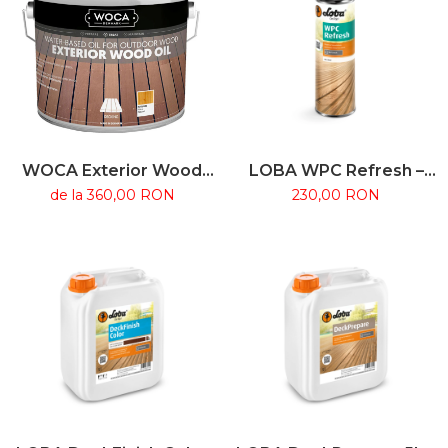
WOCA Exterior Wood
LOBA WPC Refresh –
Oil 2.5l – Ulei pe bază de
Ulei de întreținere
de la 360,00 RON
230,00 RON
apă pentru lemn
pentru terase WPC și
exterior
lemn tratat cu ulei