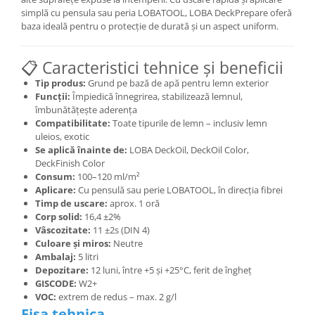
simplă cu pensula sau peria LOBATOOL, LOBA DeckPrepare oferă
baza ideală pentru o protecție de durată și un aspect uniform.
📋 Caracteristici tehnice și beneficii
Tip produs:
Grund pe bază de apă pentru lemn exterior
Funcții:
Împiedică înnegrirea, stabilizează lemnul,
îmbunătățește aderența
Compatibilitate:
Toate tipurile de lemn – inclusiv lemn
uleios, exotic
Se aplică înainte de:
LOBA DeckOil, DeckOil Color,
DeckFinish Color
Consum:
100–120 ml/m²
Aplicare:
Cu pensulă sau perie LOBATOOL, în direcția fibrei
Timp de uscare:
aprox. 1 oră
Corp solid:
16,4 ±2%
Vâscozitate:
11 ±2s (DIN 4)
Culoare și miros:
Neutre
Ambalaj:
5 litri
Depozitare:
12 luni, între +5 și +25°C, ferit de îngheț
GISCODE:
W2+
VOC:
extrem de redus – max. 2 g/l
Fisa tehnica