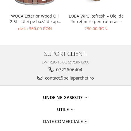
WOCA Exterior Wood Oil
LOBA WPC Refresh – Ulei de
2.5l – Ulei pe bază de apă
întreținere pentru terase
pentru lemn exterior
WPC și lemn tratat cu ulei
de la 360,00 RON
230,00 RON
SUPORT CLIENTI
L-V: 7:30-18:00, S: 7:30-12:00
0722606404
contact@bellaparchet.ro
UNDE NE GASESTI?
UTILE
DATE COMERCIALE