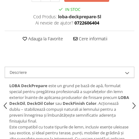
IN STOC
Cod Produs:
loba-deckprepare-5l
Ai nevoie de ajutor?
0722606404
Adauga la Favorite
Cere informatii
Descriere
LOBA DeckPrepare
este un grund pe bază de apă, formulat
special pentru pregătirea profesională a suprafețelor din lemn
exterior înainte de aplicarea produselor de finisare precum
LOBA
DeckOil
,
DeckOil Color
sau
DeckFinish Color
. Acționează
dublu – stabilizează compușii naturali ai lemnului pentru a
preveni înnegrirea și îmbunătățește semnificativ aderența
finisajului final.
Este compatibil cu toate tipurile de lemn, inclusiv esențe uleioase
sau exotice, și ideal pentru terase, punți, mobilier de grădină și
alte suprafețe expuse la intemperii. Cu uscare rapidă și aplicare