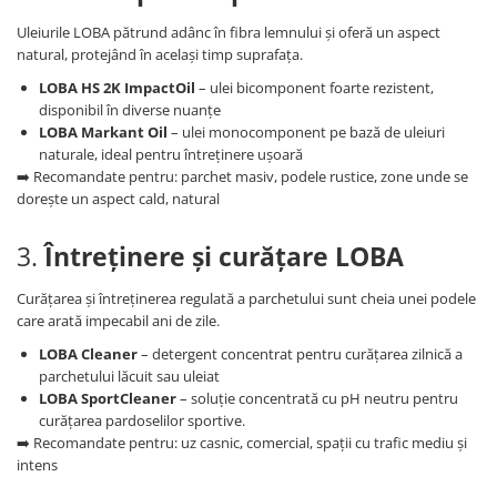
Uleiurile LOBA pătrund adânc în fibra lemnului și oferă un aspect
natural, protejând în același timp suprafața.
LOBA HS 2K ImpactOil
– ulei bicomponent foarte rezistent,
disponibil în diverse nuanțe
LOBA Markant Oil
– ulei monocomponent pe bază de uleiuri
naturale, ideal pentru întreținere ușoară
➡️ Recomandate pentru: parchet masiv, podele rustice, zone unde se
dorește un aspect cald, natural
3.
Întreținere și curățare LOBA
Curățarea și întreținerea regulată a parchetului sunt cheia unei podele
care arată impecabil ani de zile.
LOBA Cleaner
– detergent concentrat pentru curățarea zilnică a
parchetului lăcuit sau uleiat
LOBA SportCleaner
– soluție concentrată cu pH neutru pentru
curățarea pardoselilor sportive.
➡️ Recomandate pentru: uz casnic, comercial, spații cu trafic mediu și
intens