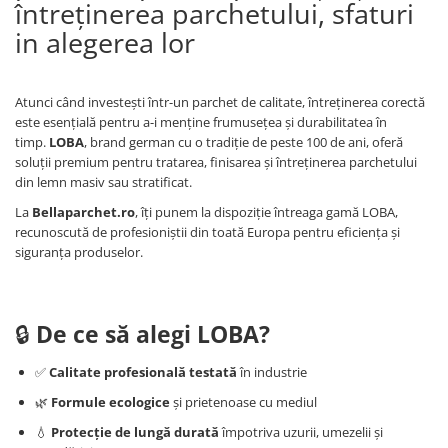
întreținerea parchetului, sfaturi
in alegerea lor
Atunci când investești într-un parchet de calitate, întreținerea corectă
este esențială pentru a-i menține frumusețea și durabilitatea în
timp.
LOBA
, brand german cu o tradiție de peste 100 de ani, oferă
soluții premium pentru tratarea, finisarea și întreținerea parchetului
din lemn masiv sau stratificat.
La
Bellaparchet.ro
, îți punem la dispoziție întreaga gamă LOBA,
recunoscută de profesioniștii din toată Europa pentru eficiența și
siguranța produselor.
🔒
De ce să alegi LOBA?
✅
Calitate profesională testată
în industrie
🌿
Formule ecologice
și prietenoase cu mediul
💧
Protecție de lungă durată
împotriva uzurii, umezelii și