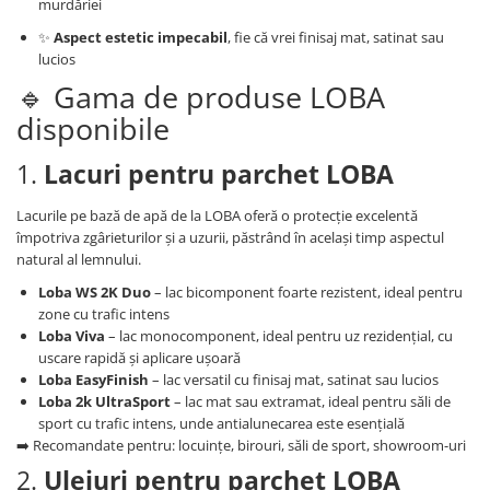
murdăriei
✨
Aspect estetic impecabil
, fie că vrei finisaj mat, satinat sau
lucios
🔹 Gama de produse LOBA
disponibile
1.
Lacuri pentru parchet LOBA
Lacurile pe bază de apă de la LOBA oferă o protecție excelentă
împotriva zgârieturilor și a uzurii, păstrând în același timp aspectul
natural al lemnului.
Loba WS 2K Duo
– lac bicomponent foarte rezistent, ideal pentru
zone cu trafic intens
Loba Viva
– lac monocomponent, ideal pentru uz rezidențial, cu
uscare rapidă și aplicare ușoară
Loba EasyFinish
– lac versatil cu finisaj mat, satinat sau lucios
Loba 2k UltraSport
– lac mat sau extramat, ideal pentru săli de
sport cu trafic intens, unde antialunecarea este esențială
➡️ Recomandate pentru: locuințe, birouri, săli de sport, showroom-uri
2.
Uleiuri pentru parchet LOBA