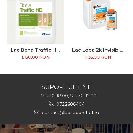
Lac Bona Traffic HD
Lac Loba 2k Invisible
4.95L - Bicomponent
Protect A.T.
1.130,00 RON
1.135,00 RON
pentru trafic intens
SUPORT CLIENTI
L-V: 7:30-18:00, S: 7:30-12:00
0722606404
contact@bellaparchet.ro