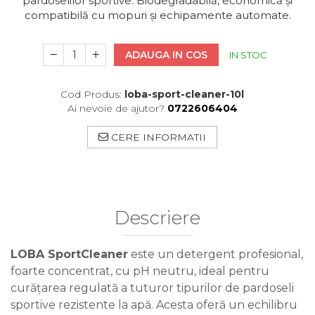
pardoselilor sportive. Biodegradabilă, economică și
compatibilă cu mopuri și echipamente automate.
ADAUGA IN COS
IN STOC
Cod Produs:
loba-sport-cleaner-10l
Ai nevoie de ajutor?
0722606404
CERE INFORMATII
Descriere
LOBA SportCleaner
este un detergent profesional,
foarte concentrat, cu pH neutru, ideal pentru
curățarea regulată a tuturor tipurilor de pardoseli
sportive rezistente la apă. Acesta oferă un echilibru