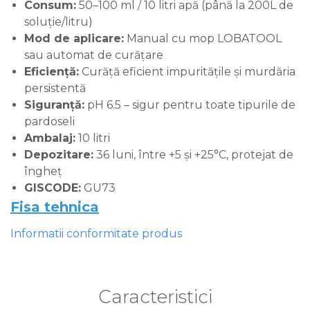
Consum:
50–100 ml / 10 litri apă (până la 200L de
soluție/litru)
Mod de aplicare:
Manual cu mop LOBATOOL
sau automat de curățare
Eficiență:
Curăță eficient impuritățile și murdăria
persistentă
Siguranță:
pH 6.5 – sigur pentru toate tipurile de
pardoseli
Ambalaj:
10 litri
Depozitare:
36 luni, între +5 și +25°C, protejat de
îngheț
GISCODE:
GU73
Fisa tehnica
Informatii conformitate produs
Caracteristici