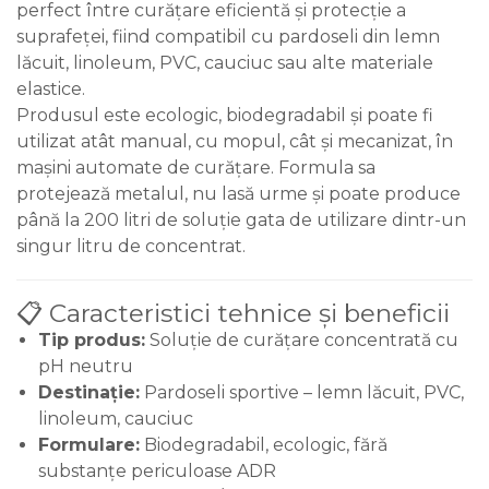
perfect între curățare eficientă și protecție a
suprafeței, fiind compatibil cu pardoseli din lemn
lăcuit, linoleum, PVC, cauciuc sau alte materiale
elastice.
Produsul este ecologic, biodegradabil și poate fi
utilizat atât manual, cu mopul, cât și mecanizat, în
mașini automate de curățare. Formula sa
protejează metalul, nu lasă urme și poate produce
până la 200 litri de soluție gata de utilizare dintr-un
singur litru de concentrat.
📋 Caracteristici tehnice și beneficii
Tip produs:
Soluție de curățare concentrată cu
pH neutru
Destinație:
Pardoseli sportive – lemn lăcuit, PVC,
linoleum, cauciuc
Formulare:
Biodegradabil, ecologic, fără
substanțe periculoase ADR