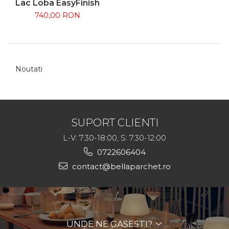
Lac Loba EasyFinish
740,00 RON
Noutati
SUPORT CLIENTI
L-V: 7:30-18:00, S: 7:30-12:00
0722606404
contact@bellaparchet.ro
UNDE NE GASESTI?