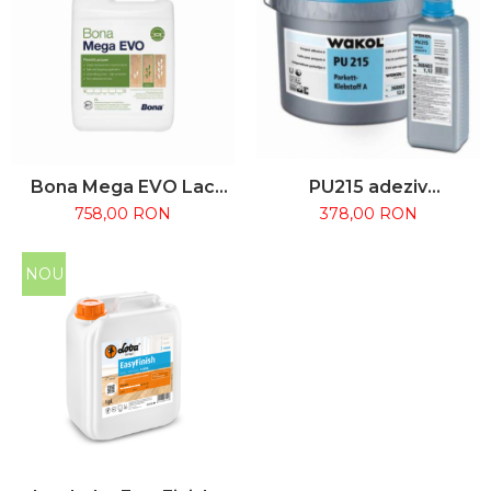
PU215 adeziv
Bona Mega EVO Lac
poliuretanic A+B 13,12KG
Parchet
378,00 RON
758,00 RON
Wakol
Monocomponent pe
bază de apă - 5L
NOU