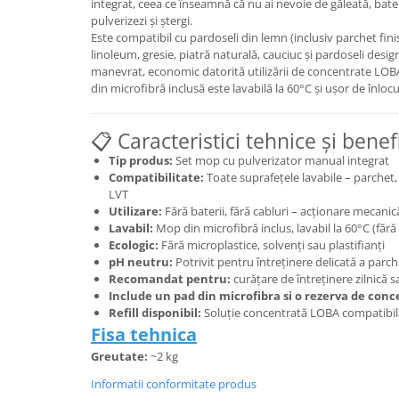
integrat, ceea ce înseamnă că nu ai nevoie de găleată, bater
pulverizezi și ștergi.
Este compatibil cu pardoseli din lemn (inclusiv parchet finis
linoleum, gresie, piatră naturală, cauciuc și pardoseli desi
manevrat, economic datorită utilizării de concentrate LOBA
din microfibră inclusă este lavabilă la 60°C și ușor de înlocu
📋 Caracteristici tehnice și benefi
Tip produs:
Set mop cu pulverizator manual integrat
Compatibilitate:
Toate suprafețele lavabile – parchet, 
LVT
Utilizare:
Fără baterii, fără cabluri – acționare mecanic
Lavabil:
Mop din microfibră inclus, lavabil la 60°C (făr
Ecologic:
Fără microplastice, solvenți sau plastifianți
pH neutru:
Potrivit pentru întreținere delicată a parch
Recomandat pentru:
curățare de întreținere zilnică 
Include un pad din microfibra si o rezerva de con
Refill disponibil:
Soluție concentrată LOBA compatibi
Fisa tehnica
Greutate:
~2 kg
Informatii conformitate produs