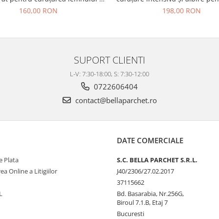
WPC la exterior
exterior
160,00 RON
198,00 RON
SUPORT CLIENTI
L-V: 7:30-18:00, S: 7:30-12:00
0722606404
contact@bellaparchet.ro
DATE COMERCIALE
 Plata
S.C. BELLA PARCHET S.R.L.
ea Online a Litigiilor
J40/2306/27.02.2017
37115662
L
Bd. Basarabia, Nr.256G,
Biroul 7.1.B, Etaj 7
Bucuresti