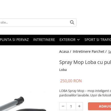
PLINTA SI PERVAZ
INTRETINERE
EXTERIOR
SPORT SI TRAFI
Acasa /
Intretinere Parchet /
S
Spray Mop Loba cu pul
Loba
250,00 RON
LOBA Spray Mop – mop inteligent cu
pardoselilor lavabile. Ușor de folosit,
ADAUG