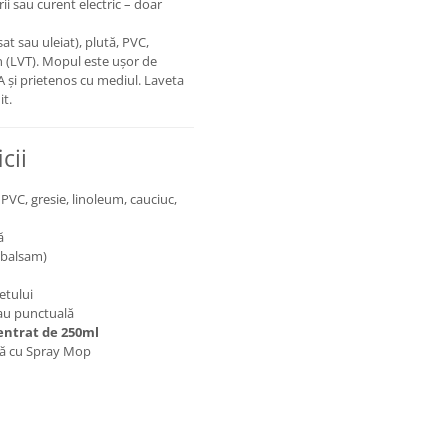
ii sau curent electric – doar
at sau uleiat), plută, PVC,
gn (LVT). Mopul este ușor de
 și prietenos cu mediul. Laveta
it.
cii
PVC, gresie, linoleum, cauciuc,
ă
ă balsam)
etului
sau punctuală
centrat de 250ml
lă cu Spray Mop