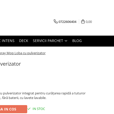
0722606404
0,00
C INTENS
DECK
SERVICII PARCHET
BLOG
pray Mop Loba cu pulverizator
verizator
 pulverizator integrat pentru curățarea rapidă a tuturor
 fără baterii, cu lavete lavabile.
IN STOC
A IN COS