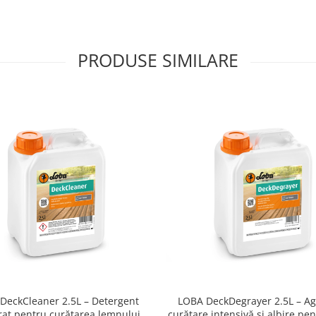
PRODUSE SIMILARE
DeckCleaner 2.5L – Detergent
LOBA DeckDegrayer 2.5L – Ag
at pentru curățarea lemnului și
curățare intensivă și albire pe