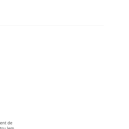
ent de
ntru lemn