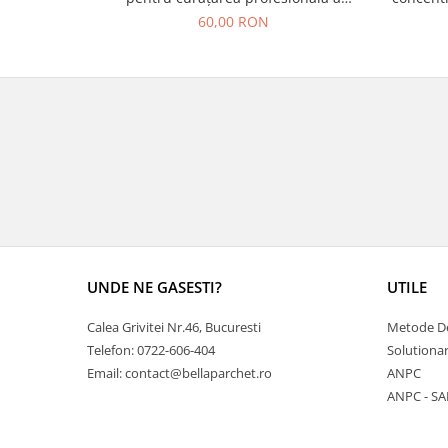
pardoselilor
60,00 RON
UNDE NE GASESTI?
UTILE
Calea Grivitei Nr.46, Bucuresti
Metode De
Telefon: 0722-606-404
Solutionar
Email: contact@bellaparchet.ro
ANPC
ANPC - SA