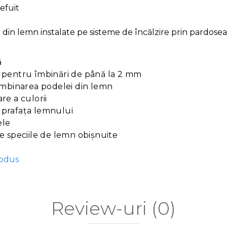
efuit
i din lemn instalate pe sisteme de încălzire prin pardose
ă
ă pentru îmbinări de până la 2 mm
 îmbinarea podelei din lemn
re a culorii
uprafața lemnului
ele
te speciile de lemn obișnuite
rodus
Review-uri
(0)