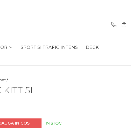
IOR
SPORT SI TRAFIC INTENS
DECK
het /
 KITT 5L
DAUGA IN COS
IN STOC