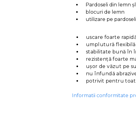
Pardoseli din lemn șl
blocuri de lemn
utilizare pe pardosel
uscare foarte rapid
umplutură flexibil
stabilitate bună în
rezistență foarte ma
ușor de văzut pe s
nu înfundă abraziv
potrivit pentru toa
Informatii conformitate p