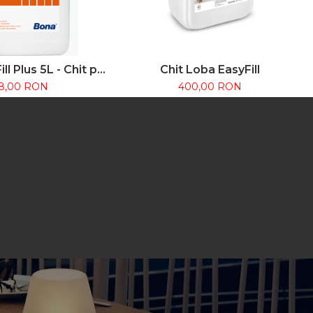
ll Plus 5L - Chit pe
Chit Loba EasyFill
a pentru rosturi
8,00 RON
400,00 RON