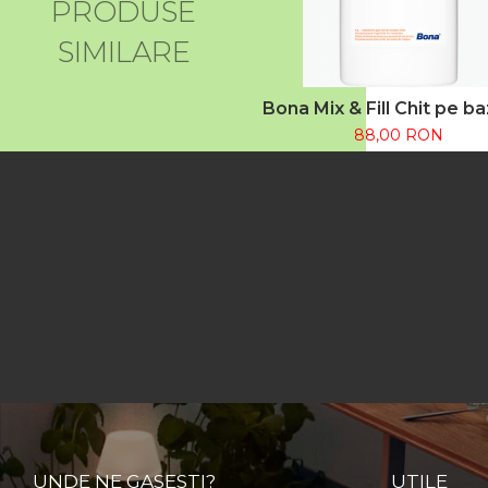
PRODUSE
SIMILARE
Bona Mix & Fill Chit pe b
apă pentru rosturi parch
88,00 RON
UNDE NE GASESTI?
UTILE