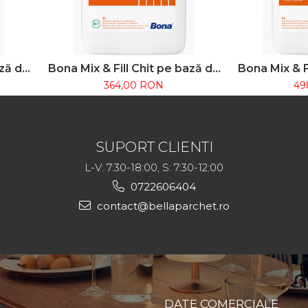
ază de
Bona Mix & Fill Chit pe bază de
Bona Mix & Fi
et 1L
apă pentru rosturi parchet 5L
baza de ap
364,00 RON
49
SUPORT CLIENTI
L-V: 7:30-18:00, S: 7:30-12:00
0722606404
contact@bellaparchet.ro
DATE COMERCIALE