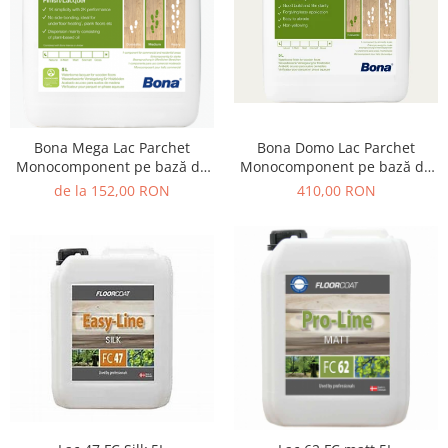
Bona Domo Lac Parchet
Bona Mega Lac Parchet
Monocomponent pe bază de
Monocomponent pe bază de
apă, Mat / Satinat, 5L
apă, 1L / 5L
410,00 RON
de la 152,00 RON