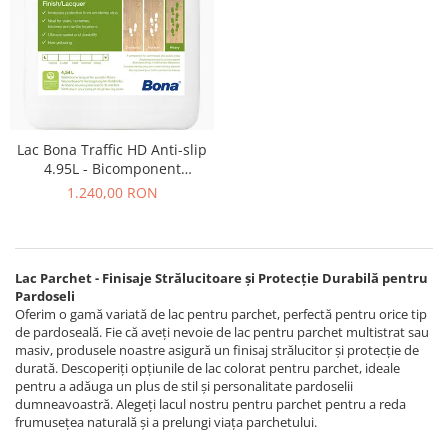
Lac Bona Traffic HD Anti-slip
4.95L - Bicomponent
Antiderapant
1.240,00 RON
Lac Parchet - Finisaje Strălucitoare și Protecție Durabilă pentru
Pardoseli
Oferim o gamă variată de lac pentru parchet, perfectă pentru orice tip
de pardoseală. Fie că aveți nevoie de lac pentru parchet multistrat sau
masiv, produsele noastre asigură un finisaj strălucitor și protecție de
durată. Descoperiți opțiunile de lac colorat pentru parchet, ideale
pentru a adăuga un plus de stil și personalitate pardoselii
dumneavoastră. Alegeți lacul nostru pentru parchet pentru a reda
frumusețea naturală și a prelungi viața parchetului.