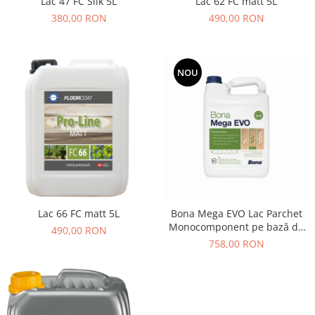
Lac 47 FC Silk 5L
Lac 62 FC matt 5L
380,00 RON
490,00 RON
NOU
Lac 66 FC matt 5L
Bona Mega EVO Lac Parchet
Monocomponent pe bază de
490,00 RON
apă - 5L
758,00 RON