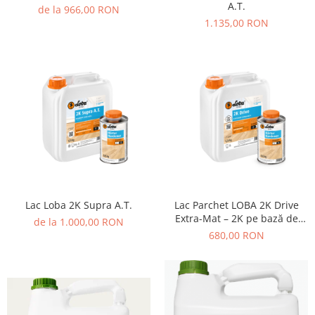
A.T.
de la 966,00 RON
1.135,00 RON
Lac Loba 2K Supra A.T.
Lac Parchet LOBA 2K Drive
Extra-Mat – 2K pe bază de
de la 1.000,00 RON
apă, ultra-mat, trafic intens
680,00 RON