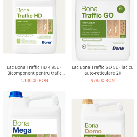
Lac Bona Traffic HD 4.95L -
Lac Bona Traffic GO 5L - lac cu
Bicomponent pentru trafic
auto-reticulare 2K
intens
1.130,00 RON
978,00 RON